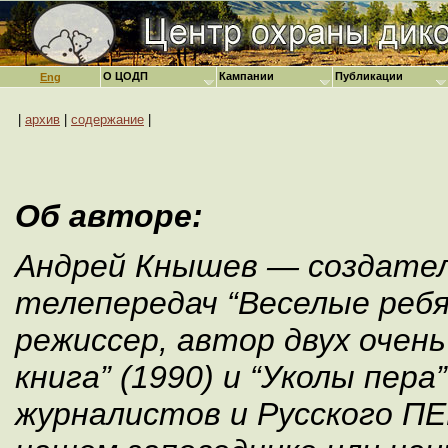
О ЦОДП
Кампании
Публикации
Eng
|
архив
|
содержание
|
Об авторе:
Андрей Кнышев — создател
телепередач “Веселые ребя
режиссер, автор двух очен
книга” (1990) и “Уколы пера
журналистов и Русского ПЕ