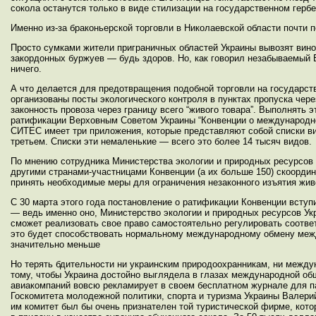
сокола останутся только в виде стилизации на государственном гербе
Именно из-за браконьерской торговли в Николаевской области почти 
Просто сумками жители приграничных областей Украины вывозят вино
закордонных буржуев — будь здоров. Но, как говорил незабываемый В
ничего.
А что делается для предотвращения подобной торговли на государст
организованы посты экологического контроля в пунктах пропуска чер
законность провоза через границу всего “живого товара”. Выполнять 
ратификации Верховным Советом Украины “Конвенции о международно
СИТЕС имеет три приложения, которые представляют собой списки в
третьем. Списки эти немаленькие — всего это более 14 тысяч видов.
По мнению сотрудника Министерства экологии и природных ресурсов
другими странами-участницами Конвенции (а их больше 150) скоорд
принять необходимые меры для ограничения незаконного изъятия жив
С 30 марта этого года постановление о ратификации Конвенции вступ
— ведь именно оно, Министерство экологии и природных ресурсов У
сможет реализовать свое право самостоятельно регулировать соотв
это будет способствовать нормальному международному обмену межд
значительно меньше
Но терять бдительности ни украинским природоохранникам, ни между
тому, чтобы Украина достойно выглядела в глазах международной общ
авиакомпаний вовсю рекламирует в своем бесплатном журнале для па
Госкомитета молодежной политики, спорта и туризма Украины Валери
им комитет был бы очень признателен той туристической фирме, кото