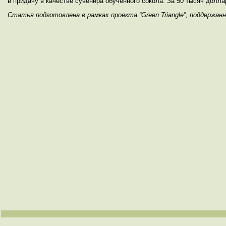
в придачу в качестве сувенира обученного сокола. За 50 тысяч долла
Статья подготовлена в рамках проекта “Green Triangle”, поддержанног