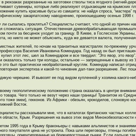
 рюкзаках разрезанные на заготовки стволы тиса ягодного (негний-дер
авливают сувениры, которые либо реализуют отдыхающим на крымских пл
ожение купить красивые бусы из самшита: не найдя спроса, “мастера” п
рофическому закарпатскому наводнению, произошедшему осенью 1998 г.
су ли сыпались проклятья? Специалисты считают, что одной из причин н
ая сложилась ситуация. Отечественная древообрабатывающая промышлен
м почти за бесценок уходит за границу. В Киеве, в Гослесхозе Украины,
, но никто не может объяснить, куда же девается валюта, полученная 
 местных жителей, по ночам на транзитных магистралях по-прежнему урч
 профессора Василия Ивановича Комендара. Год назад он был приглаше
купил этот лес, шел за Комендаром и все твердил: “Это явор, это явор”
м оказалось только три колоды, остальное — запрещенные к вывозу из У
е это был практически необработанный кругляк. Комендар написал отри
повторная экспертиза и какой-то чиновник дал-таки разрешение. Лес пош
х дикую черешню. И вывозят ее под видом купленной у хозяина какого-ни
 своему геополитическому положению страна оказалась в центре внимани
 товара. Чего только не везут через наши границы! Транзитом из Средн
 тоже змеи), гекконов. Из Африки - обезьян, крокодилов, слоновую кос
лижний Восток.
циалисты рассказывали мне, что в каталогах британских частных колле
 области, Крым. Разрешения на вывоз этих видов Минэкобезопасности 
етом 1995 года в Крыму браконьеры с навыками альпинистов и знаниями
ьного покупателя цена не устроила. Пока шли переговоры, птенцы погиб
торговцы, ориентированные на ближневосточные рынки. Если дальше так 