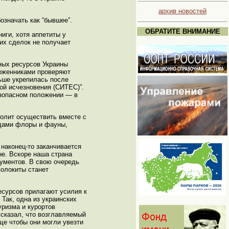
архив новостей
означать как “бывшее”.
ОБРАТИТЕ ВНИМАНИЕ
иги, хотя аппетиты у
их сделок не получает
ных ресурсов Украины
моженниками проверяют
льше укрепилась после
ой исчезновения (СИТЕС)”.
езопасном положении — в
олит осуществить вместе с
идами флоры и фауны,
 наконец-то заканчивается
е. Вскоре наша страна
ументов. В свою очередь
волокиты станет
есурсов прилагают усилия к
Так, одна из украинских
уризма и курортов
 сказал, что возглавляемый
ще чтобы они могли увезти