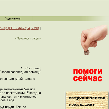
Подпишись!
номер (PDF - файл; 4,6 Mb)
|
«Природа и люди»
О. Листопад,
Скорая заповедная помощь”
ал запеленутый, словно
гда таможенники бывают
овле наркотиками. Ежегодно
варанов, пяти миллионов
ров в год.
уд пруди. Так, по