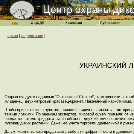
О ЦОДП
Кампании
Публикации
Eng
|
архив
|
содержание
|
УКРАИНСКИЙ Л
Открыв сундук с надписью “Осторожно! Стекло!”, таможенники остол
младенец, двухметровый красавец-брюнет. Накачанный наркотиками, о
Чтобы привести его в чувство, пришлось срочно вызывать… ветеринар
такими ловкими. По оценкам экспертов, мировой объем прибыли от н
продается: около тридцати тысяч обезьян, двух миллионов диких орх
луковиц диких растений. Даже без учета торговли древесиной и рыбн
Да уж, можно только представить себе эти цифры — если и древесину