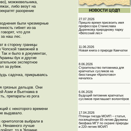
ево), можжевельника,
яжах, либо везут на
НОВОСТИ ЦОДП
рекратят разорение
27.07.2026
Пришло время присвоить имя
аводнения были чрезмерные
профессора Станислава
ность гибнет из-за
Дыренкова природному парку
 говорят, что для
«Вепсский лес»
за наш лес.
ат в сторону границы
11.06.2026
н Чопской таможней в
Новая книга о природе Камчатки
. Так и было в документах,
краины бук и другие
цательное экспертное
8.06.2026
ел за рубеж.
Строительство питомника для
крапчатых сусликов на
будь садочка, прикрываясь
биостанции «Кропотово»
началось
я грязных дельцов. Они
ей Азии и Вьетнама в
6.06.2026
Будущий питомник крапчатых
ть, препараты из рога
сусликов приглашает волонтёров
кций с некоторого времени
не выдавало.
17.04.2026
Птенцы гнезда МОИП – статья,
посвящённая 65-летию Дружины
 орнитологов выбрали в
биофака МГУ по охране природы
ли. Ненамного лучше
и 220-летию МОИП
пойдет, то в Украине