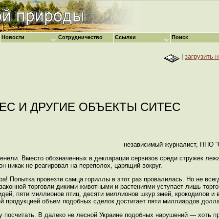
Новости
Сотрудничество
Ссылки
Поиск
|
загрузить 
ЕС И ДРУГИЕ ОБЪЕКТЫ СИТЕС
независимый журналист, НПО “
бенели. Вместо обозначенных в декларации сервизов среди стружек леж
н никак не реагировал на переполох, царящий вокруг.
а! Попытка провезти самца гориллы в этот раз провалилась. Но не все
езаконной торговли дикими животными и растениями уступает лишь торг
идей, пяти миллионов птиц, десяти миллионов шкур змей, крокодилов и 
ой продукцией объем подобных сделок достигает пяти миллиардов долла
 посчитать. В далеко не лесной Украине подобных нарушений — хоть пр