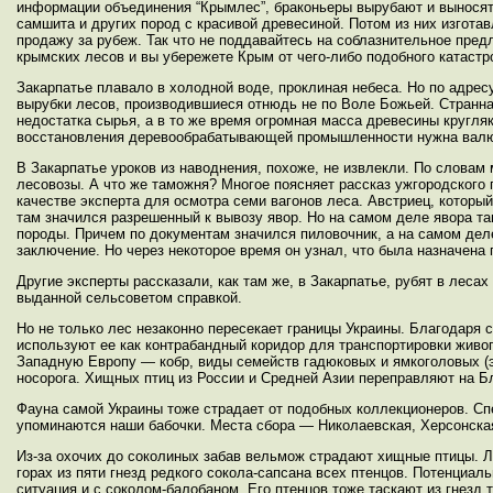
информации объединения “Крымлес”, браконьеры вырубают и выносят в
самшита и других пород с красивой древесиной. Потом из них изгот
продажу за рубеж. Так что не поддавайтесь на соблазнительное предл
крымских лесов и вы убережете Крым от чего-либо подобного катаст
Закарпатье плавало в холодной воде, проклиная небеса. Но по адре
вырубки лесов, производившиеся отнюдь не по Воле Божьей. Странн
недостатка сырья, а в то же время огромная масса древесины кругляко
восстановления деревообрабатывающей промышленности нужна валюта
В Закарпатье уроков из наводнения, похоже, не извлекли. По словам
лесовозы. А что же таможня? Многое поясняет рассказ ужгородского
качестве эксперта для осмотра семи вагонов леса. Австриец, который 
там значился разрешенный к вывозу явор. Но на самом деле явора та
породы. Причем по документам значился пиловочник, а на самом дел
заключение. Но через некоторое время он узнал, что была назначена 
Другие эксперты рассказали, как там же, в Закарпатье, рубят в леса
выданной сельсоветом справкой.
Но не только лес незаконно пересекает границы Украины. Благодаря
используют ее как контрабандный коридор для транспортировки живого
Западную Европу — кобр, виды семейств гадюковых и ямкоголовых (это
носорога. Хищных птиц из России и Средней Азии переправляют на Б
Фауна самой Украины тоже страдает от подобных коллекционеров. Спе
упоминаются наши бабочки. Места сбора — Николаевская, Херсонская
Из-за охочих до соколиных забав вельмож страдают хищные птицы. Л
горах из пяти гнезд редкого сокола-сапсана всех птенцов. Потенциал
ситуация и с соколом-балобаном. Его птенцов тоже таскают из гнезд 