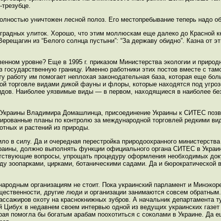
-трезубце.
полностью уничтожен лесной полоз. Его местопребывание теперь надо об
градных улиток. Хорошо, что этим моллюскам еще далеко до Красной кн
ерещагин из “Белого солнца пустыни”: “За державу обидно”. Казна от эт
венном уровне? Еще в 1995 г. приказом Министерства экологии и природ
ез государственную границу. Именно работники этих постов вместе с та
эту работу им помогает неплохая законодательная база, которая еще бо
й торговле видами дикой фауны и флоры, которые находятся под угроз
идов. Наиболее уязвимые виды — в первом, находящиеся в наиболее б
 Украины Владимира Домашлинца, присоединение Украины к СИТЕС позв
инированные планы по контролю за международной торговлей редкими в
отных и растений из природы.
ило в силу. Да и очередная перестройка природоохранного министерства
краины, должно выполнять функции официального органа СИТЕС в Украин
етствующие вопросы, упрощать процедуру оформления необходимых док
у зоопарками, цирками, ботаническими садами. Да и бюрократической 
народным организациям не стоит. Пока украинский парламент и Минэкор
ественности, другие люди и организации занимаются совсем обратным. 
ссажиров охоту на краснокнижных зубров. А начальник департамента т
й Цибух в недавнем своем интервью одной из ведущих украинских газет
рая помогла бы богатым арабам поохотиться с соколами в Украине. Да е