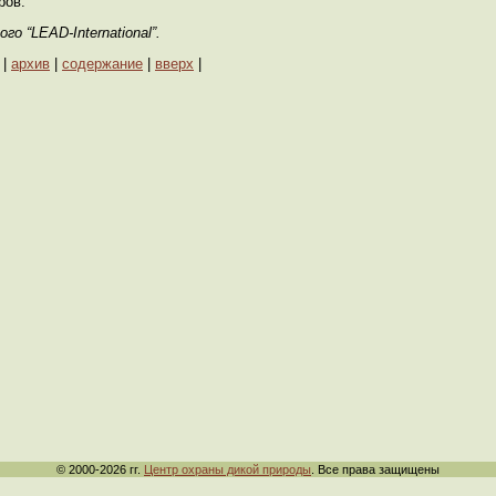
ров.
о “LEAD-International”.
|
архив
|
содержание
|
вверх
|
© 2000-2026 гг.
Центр охраны дикой природы
. Все права защищены