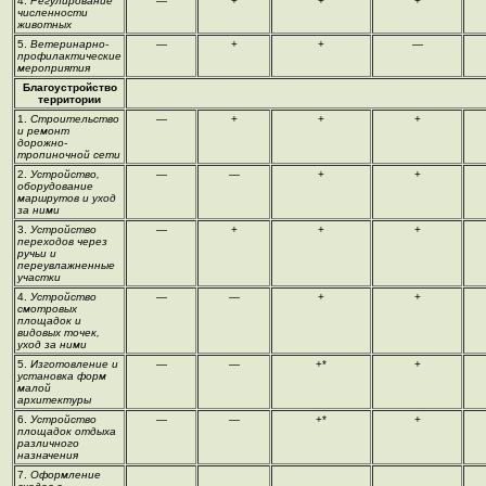
4.
Регулирование
—
+
+
+
численности
животных
5.
Ветеринарно-
—
+
+
—
профилактические
мероприятия
Благоустройство
территории
1.
Строительство
—
+
+
+
и ремонт
дорожно-
тропиночной сети
2.
Устройство,
—
—
+
+
оборудование
маршрутов и уход
за ними
3.
Устройство
—
+
+
+
переходов через
ручьи и
переувлажненные
участки
4.
Устройство
—
—
+
+
смотровых
площадок и
видовых точек,
уход за ними
5.
Изготовление и
—
—
+*
+
установка форм
малой
архитектуры
6.
Устройство
—
—
+*
+
площадок отдыха
различного
назначения
7.
Оформление