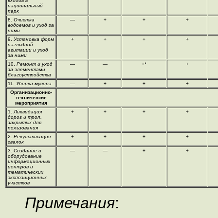
входов в
национальный
парк
8.
Очистка
—
+
+
+
водоемов и уход за
ними
9.
Установка форм
+
+
+
+
наглядной
агитации и уход
за ними
10.
Ремонт и уход
—
—
+*
+
за элементами
благоустройства
11.
Уборка мусора
—
+
+
+
Организационно-
технические
мероприятия
1.
Ликвидация
+
+
+
+
дорог и троп,
закрытых для
пользования
2.
Рекультивация
+
+
+
+
свалок
3.
Создание и
—
—
+
+
оборудование
информационных
центров и
тематических
экспозиционных
участков
Примечания
: