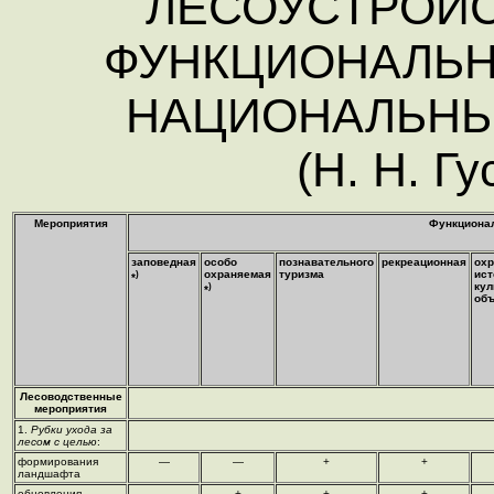
ЛЕСОУСТРОЙ
ФУНКЦИОНАЛЬ
НАЦИОНАЛЬНЫ
(Н. Н. Гу
Мероприятия
Функционал
заповедная
особо
познавательного
рекреационная
ох
)
охраняемая
туризма
ист
*
)
кул
*
объ
Лесоводственные
мероприятия
1.
Рубки ухода за
лесом с целью
:
формирования
—
—
+
+
ландшафта
обновления
—
+
+
+