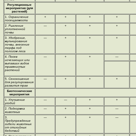
Регуляционные
мероприятия (для
растений)
1.
Ограничение
+
+
+
+
посещаемости
2.
Рыхление
—
+
+
+
уплотненной
почвы
3.
Удобрение,
—
+
+
+
мульчирование
почвы, внесение
торфа под
пологом леса
4.
Посев
—
+
+
—
исчезающих или
выпавших видов
травянистых
растений
5.
Сенокошение
—
+
+
+
для регулирования
развития трав
Биотехнические
мероприятия
1
. Улучшение
—
—
+
+
угодий
2.
Подкормка
—
+
+
—
животных
3.
—
+
+
—
Предупреждение
гибели животных
от стихийных
бедствий