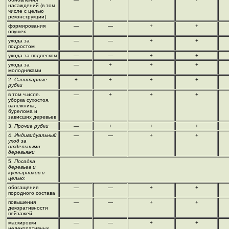
насаждений (в том
числе с целью
реконструкции)
формирования
—
—
+
+
опушек
ухода за
—
—
+
+
подростом
ухода за подлеском
—
—
+
+
ухода за
—
+
+
+
молодняками
2.
Санитарные
+
+
+
+
рубки
в том ч.исле.
—
+
+
+
уборка сухостоя,
валежника,
бурелома и
зависших деревьев
3.
Прочие рубки
—
+
+
+
4.
Индивидуальный
—
—
+
+
уход за
отдельными
деревьями
5.
Посадка
деревьев и
кустарников с
целью
:
обогащения
—
—
+
+
породного состава
повышения
—
—
+
+
декоративности
пейзажей
маскировки
—
—
+
+
недекоративных