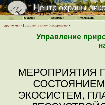
О ЦОДП
Кампании
Публикации
Eng
|
другие книги
|
сохранить книгу
|
содержание
|<
Управление прир
н
МЕРОПРИЯТИЯ П
СОСТОЯНИЕМ
ЭКОСИСТЕМ, П