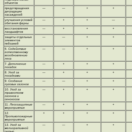
объектов
предотвращения
—
—
+
+
деградации
насаждений
улучшения условий
—
+
+
—
обитания фауны
восстановления
—
+
+
+
ландшафтов
защиты отдельных
—
—
+
+
элементов
пейзажей
6.
Содействие
—
—
+
+
естественному
возобновлению
леса
7.
Дополнение
—
+
+
+
посадок
8.
Уход за
—
+
+
+
посадками
9.
Создание
—
—
+
+
луговых газонов
10.
Уход за
—
+
+
+
травостоем
газонов и
сенокосов
11.
Лесозащитные
—
+
+
+
мероприятия
12.
+
+
+
+
Противопожарные
мероприятия
13.
Уход за
—
—
+
+
мелиоративной
сетью