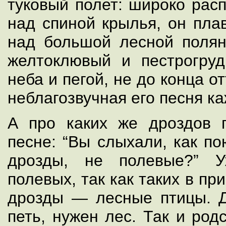
туковый полет: широко расп
над спиной крылья, он пла
над большой лесной полян
желтоклювый и пестрогру
неба и пегой, не до конца о
неблагозвучная его песня к
А про каких же дроздов 
песне: “Вы слыхали, как по
дрозды, не полевые?” 
полевых, так как таких в пр
дрозды — лесные птицы. Д
петь, нужен лес. Так и род