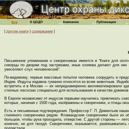
О ЦОДП
Кампании
Публикации
Eng
|
другие книги
|
содержание
|
Письменное упоминание о скворечниках имеется в “Книге для охот
скворцы по дворам под застреками, иные хозяева делают для них 
увеселяют слух человеческий”.
По-видимому, первые массовые попытки человека соорудить и предо
Индии. Индусы издавна гуманно относятся ко всем животным. Индий
встретить и в Москве — их непреднамеренно акклиматизировали зд
степных лесхозах специально для использования в качестве домиков
В Европе независимо от индусов первыми научились привлекать скв
которых, начиная с 1500 года, изображены и скворечники, и птицы око
Есть и письменные подтверждения. Профессор Г. П. Дементьев нашел 
глиняного скворечника рядом. Фламандские скворечники были из о
большое, чтобы рука проходила, отверстие. С другой стороны — лето
конечно, не для гвоздя. Скворечники, оказывается, развешивались
подрастали.