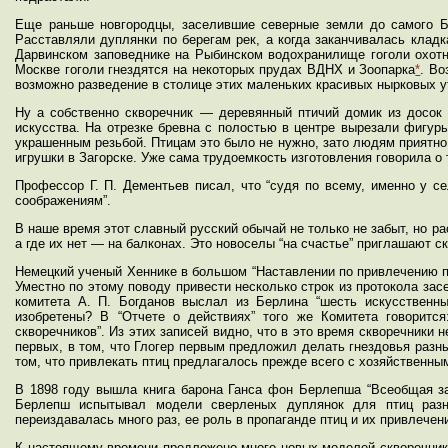
Еще раньше новгородцы, заселившие северные земли до самого Бе
Расставляли дуплянки по берегам рек, а когда заканчивалась кладк
Дарвинском заповеднике на Рыбинском водохранилище гоголи охотно 
Москве гоголи гнездятся на некоторых прудах ВДНХ и Зоопарка
*
. Во
возможно разведение в столице этих маленьких красивых нырковых у
Ну а собственно скворечник — деревянный птичий домик из досок
искусства. На отрезке бревна с полостью в центре вырезали фигур
украшенным резьбой. Птицам это было не нужно, зато людям приятно
игрушки в Загорске. Уже сама трудоемкость изготовления говорила о
Профессор Г. П. Дементьев писал, что “судя по всему, именно у с
соображениям”.
В наше время этот славный русский обычай не только не забыт, но р
а где их нет — на балконах. Это новоселы “на счастье” приглашают с
Немецкий ученый Хеннике в большом “Наставлении по привлечению пти
Уместно по этому поводу привести несколько строк из протокола зас
комитета А. П. Богданов выслал из Берлина “шесть искусственны
изобретены? В “Отчете о действиях” того же Комитета говорится
скворечников”. Из этих записей видно, что в это время скворечники 
первых, в том, что Глогер первым предложил делать гнездовья разных
том, что привлекать птиц предлагалось прежде всего с хозяйственн
В 1898 году вышла книга барона Ганса фон Берлепша “Всеобщая защ
Берлепш испытывал модели сверленых дуплянок для птиц разн
переиздавалась много раз, ее роль в пропаганде птиц и их привлечен
К настоящему времени предложено много новых моделей скворечников