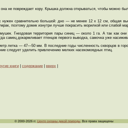
 она не повреждает кору. Крышка должна открываться, чтобы можно бы
х нужен сравнительно большой: дно — не менее 12 х 12 см, общая в
мрак, поэтому домик изнутри лучше покрасить морилкой или слабой мар
мушек. Гнездовая территория пары синиц — около 1 га. А так как они
гда самец докармливает птенцов первого выводка, самочка уже насижив
метр летка — 47—50 мм. В последние годы численность скворцов в гор
ание следует уделить привлечению мелких насекомоядных птиц.
ругие книги
|
содержание
|
вверх
|
© 2000-2026 гг.
Центр охраны дикой природы
. Все права защищены