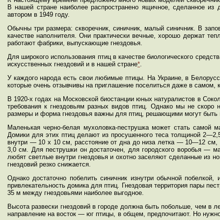
В нашей стране наиболее распространено ящичное, сделанное из 
автором в 1949 году.
Обычны три размера: скворечник, синичник, малый синичник. В запо
качестве наполнителя. Они практически вечные, хорошо держат тепл
работают фабрики, выпускающие гнездовья.
Для широкого использования птиц в качестве биологического средст
искусственных гнездовий и в нашей стране
*
.
У каждого народа есть свои любимые птицы. На Украине, в Белорусс
которые очень отзывчивы на приглашение поселиться даже в самом, к
В 1920-х годах на Московской биостанции юных натуралистов в Сокол
требования к гнездовьям разных видов птиц. Однако мы не скоро н
размеры и форма гнездовья важны для птиц, решающими могут быть и
Маленькая черно-белая мухоловка-пеструшка может стать самой ма
Домики для этих птиц делают из просушенного теса толщиной 2—2,
внутри — 10 х 10 см, расстояние от дна до низа летка — 10—12 см, 
3,0 см. Для пеструшки он достаточен, для городского воробья — м
любят светлые внутри гнездовья и охотно заселяют сделанные из но
гнездовий резко снижается.
Однако достаточно побелить синичник изнутри обычной побелкой, 
привлекательность домика для птиц. Гнездовая территория пары пестр
35 м между гнездовьями наиболее выгодное.
Высота развески гнездовий в городе должна быть побольше, чем в ле
направление на восток — юг птицы, в общем, предпочитают. Но нужно