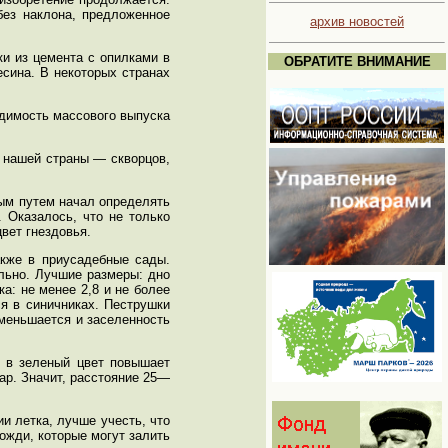
без наклона, предложенное
архив новостей
ки из цемента с опилками в
ОБРАТИТЕ ВНИМАНИЕ
есина. В некоторых странах
одимость массового выпуска
х нашей страны — скворцов,
ным путем начал определять
 Оказалось, что не только
вет гнездовья.
акже в приусадебные сады.
льно. Лучшие размеры: дно
а: не менее 2,8 и не более
я в синичниках. Пеструшки
уменьшается и заселенность
и в зеленый цвет повышает
пар. Значит, расстояние 25—
и летка, лучше учесть, что
ожди, которые могут залить