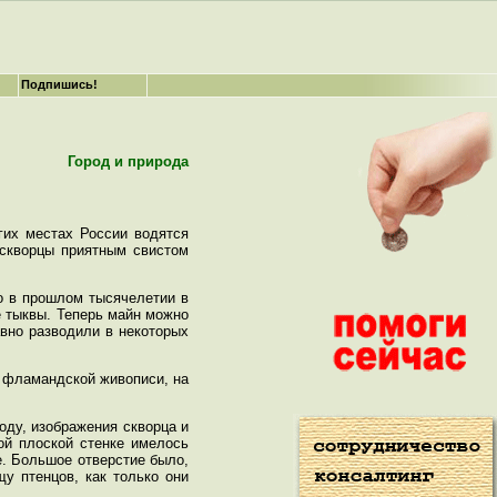
Подпишись!
Город и природа
гих местах России водятся
 скворцы приятным свистом
о в прошлом тысячелетии в
е тыквы. Теперь майн можно
вно разводили в некоторых
 фламандской живописи, на
оду, изображения скворца и
ой плоской стенке имелось
е. Большое отверстие было,
щу птенцов, как только они