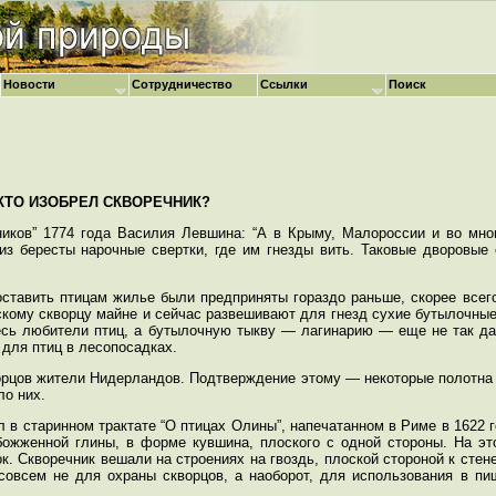
Новости
Сотрудничество
Ссылки
Поиск
КТО ИЗОБРЕЛ СКВОРЕЧНИК?
ников” 1774 года Василия Левшина: “А в Крыму, Малороссии и во мно
из бересты нарочные свертки, где им гнезды вить. Таковые дворовые
ставить птицам жилье были предприняты гораздо раньше, скорее всег
скому скворцу майне и сейчас развешивают для гнезд сухие бутылочны
есь любители птиц, а бутылочную тыкву — лагинарию — еще не так да
 для птиц в лесопосадках.
орцов жители Нидерландов. Подтверждение этому — некоторые полотна
ло них.
в старинном трактате “О птицах Олины”, напечатанном в Риме в 1622 г
божженной глины, в форме кувшина, плоского с одной стороны. На эт
к. Скворечник вешали на строениях на гвоздь, плоской стороной к стен
 совсем не для охраны скворцов, а наоборот, для использования в пи