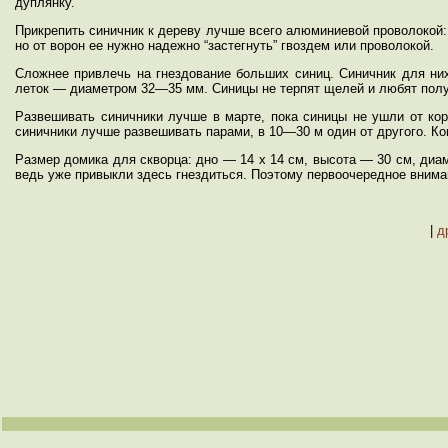
дуплянку.
Прикрепить синичник к дереву лучше всего алюминиевой проволокой:
но от ворон ее нужно надежно “застегнуть” гвоздем или проволокой.
Сложнее привлечь на гнездование больших синиц. Синичник для ни
леток — диаметром 32—35 мм. Синицы не терпят щелей и любят полу
Развешивать синичники лучше в марте, пока синицы не ушли от кор
синичники лучше развешивать парами, в 10—30 м один от другого. Ко
Размер домика для скворца: дно — 14 х 14 см, высота — 30 см, диа
ведь уже привыкли здесь гнездиться. Поэтому первоочередное вним
|
д