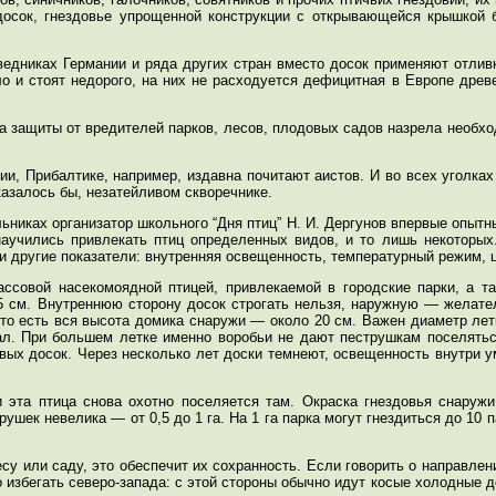
досок, гнездовье упрощенной конструкции с открывающейся крышкой 
ведниках Германии и ряда других стран вместо досок применяют отлив
о и стоят недорого, на них не расходуется дефицитная в Европе древ
ва защиты от вредителей парков, лесов, плодовых садов назрела необх
ии, Прибалтике, например, издавна почитают аистов. И во всех уголка
азалось бы, незатейливом скворечнике.
ьниках организатор школьного “Дня птиц” Н. И. Дергунов впервые опыт
аучились привлекать птиц определенных видов, и то лишь некоторых.
 другие показатели: внутренняя освещенность, температурный режим, ц
ссовой насекомоядной птицей, привлекаемой в городские парки, а т
5 см. Внутреннюю сторону досок строгать нельзя, наружную — желате
то есть вся высота домика снаружи — около 20 см. Важен диаметр летк
ал. При большем летке именно воробьи не дают пеструшкам поселятьс
вых досок. Через несколько лет доски темнеют, освещенность внутри 
и эта птица снова охотно поселяется там. Окраска гнездовья снаруж
ушек невелика — от 0,5 до 1 га. На 1 га парка могут гнездиться до 10 
су или саду, это обеспечит их сохранность. Если говорить о направлени
 избегать северо-запада: с этой стороны обычно идут косые холодные д