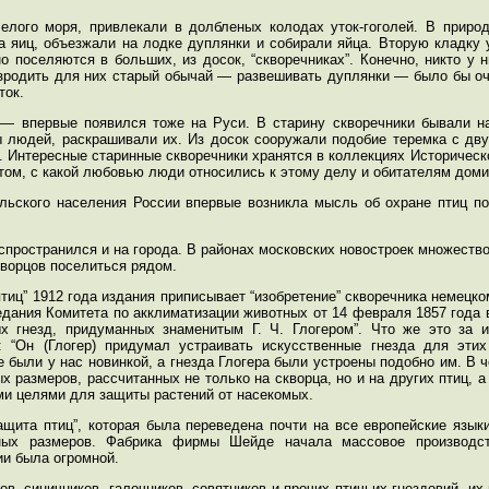
лого моря, привлекали в долбленых колодах уток-гоголей. В природ
а яиц, объезжали на лодке дуплянки и собирали яйца. Вторую кладку 
поселяются в больших, из досок, “скворечниках”. Конечно, никто у н
зродить для них старый обычай — развешивать дуплянки — было бы оч
ток.
 — впервые появился тоже на Руси. В старину скворечники бывали 
ы людей, раскрашивали их. Из досок сооружали подобие теремка с дву
. Интересные старинные скворечники хранятся в коллекциях Историческ
 том, с какой любовью люди относились к этому делу и обитателям дом
ельского населения России впервые возникла мысль об охране птиц по
аспространился и на города. В районах московских новостроек множество
кворцов поселиться рядом.
ц” 1912 года издания приписывает “изобретение” скворечника немецкому
едания Комитета по акклиматизации животных от 14 февраля 1857 года 
х гнезд, придуманных знаменитым Г. Ч. Глогером”. Что же это за 
: “Он (Глогер) придумал устраивать искусственные гнезда для эти
не были у нас новинкой, а гнезда Глогера были устроены подобно им. В 
 размеров, рассчитанных не только на скворца, но и на других птиц, а 
ыми целями для защиты растений от насекомых.
ита птиц”, которая была переведена почти на все европейские языки
ых размеров. Фабрика фирмы Шейде начала массовое производств
ии была огромной.
, синичников, галочников, совятников и прочих птичьих гнездовий, их