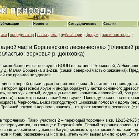
Публикации
Новости
Сотрудничество
Ссылки
дики
|
координатор
|
наши дела
|
публикации
|
форум
|
наши партнеры
|
падной части Борщевского лесничества» (Клинский ра
областью; верховья р. Донховка)
скников биологического кружка ВООП в составе П.Борисовой, А.Яковлево
 д. Малая Борщевка и 1-2 кв. (самой северной частью заказника). Предп
ей как правило не удается.
, липы и черной ольхи в разных соотношениях. Значительна площадь ст
и втором древесном ярусе и иногда образует участки основного древост
ыть, зеленчук желтый, медуница неясная, копытень европейский, бор раск
ничного) с мелкотравьем на наиболее сухих. Повсюду рассеянно встреча
 возраста. Черноольшаники господствуют широкими полосами вдоль рек 
равяной покров в черноольшаниках – от тростникового и осокового (с пре
 торфяниках. Таких участков 2 – переходый торфяник в кв. 12-13-24-25
 севере участка, на границе с Тверской обл. Первый торфяник описан в 
о занята сосняком пушицево-багульниковым с тростниковой полосой вдо
чков и трав, разреженным и со значительными вывалами по краям. Это 