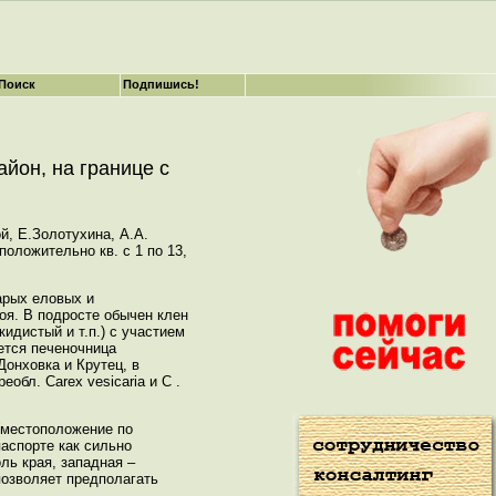
Поиск
Подпишись!
йон, на границе с
й, Е.Золотухина, А.А.
оложительно кв. с 1 по 13,
арых еловых и
оя. В подросте обычен клен
идистый и т.п.) с участием
ется печеночница
Донховка и Крутец, в
обл. Carex vesicaria и C .
 (местоположение по
паспорте как сильно
ль края, западная –
позволяет предполагать