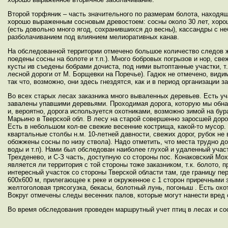
Второй торфяник – часть значительного по размерам болота, находящ
хорошо выраженным сосновым древостоем: сосны около 30 лет, хороше
(есть довольно много ягод, сохранившихся до весны), кассандры с н
разболачиванием под влиянием мелиоративных канав.
На обследованной территории отмечено большое количество следов ж
поедены сосны на болоте и т.п.). Много бобровых погрызов и нор, с
кусты ив съедены бобрами дочиста, под ними вытоптанные участки, т.е
лесной дороги от М. Борщевки на Поречье). Гадюк не отмечено, видим
так что, возможно, они здесь гнездятся, как и в период организации за
Во всех старых лесах заказника много вываленных деревьев. Есть уч
завалены упавшими деревьями. Проходимая дорога, которую мы обнар
и, вероятно, дорога используется охотниками, возможно зимой на б
Марьино в Тверской обл. В лесу на старой совершенно заросшей доро
Есть в небольшом кол-ве свежие весенние кострища, какой-то мусор
квартальные столбы н.м. 10-летней давности, свежих дорог, рубок не 
обожжены сосны по низу ствола). Надо отметить, что места трудно д
воды и т.п). Нами был обследован наиболее глухой и удаленный учас
Трехденево, и С-З часть, доступную со стороны пос. Конаковский М
является ли территория с той стороны тоже заказником, т.к. болото, 
интересный участок со стороны Тверской области там, где границу пе
600х600 м, прилегающее к реке и окруженное с 1 сторон приречными з
желтоголовая трясогузка, бекасы, болотный лунь, погоныш . Есть ох
Вокруг отмечены следы весенних палов, которые могут нанести вред о
Во время обследования проведен маршрутный учет птиц в лесах и со