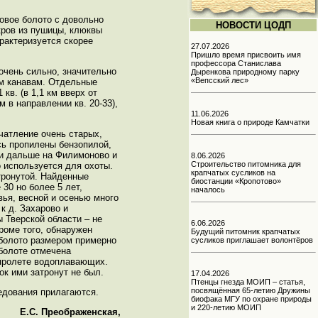
новое болото с довольно
НОВОСТИ ЦОДП
кров из пушицы, клюквы
рактеризуется скорее
27.07.2026
Пришло время присвоить имя
профессора Станислава
очень сильно, значительно
Дыренкова природному парку
«Вепсский лес»
ым канавам. Отдельные
кв. (в 1,1 км вверх от
 в направлении кв. 20-33),
11.06.2026
Новая книга о природе Камчатки
чатление очень старых,
сь пропилены бензопилой,
 и дальше на Филимоново и
8.06.2026
Строительство питомника для
о используется для охоты.
крапчатых сусликов на
тронутой. Найденные
биостанции «Кропотово»
 30 но более 5 лет,
началось
вья, весной и осенью много
к д. Захарово и
 Тверской области – не
6.06.2026
Кроме того, обнаружен
Будущий питомник крапчатых
е болото размером примерно
сусликов приглашает волонтёров
 болоте отмечена
 пролете водоплавающих.
ок ими затронут не был.
17.04.2026
Птенцы гнезда МОИП – статья,
посвящённая 65-летию Дружины
едования прилагаются.
биофака МГУ по охране природы
и 220-летию МОИП
Е.С. Преображенская,