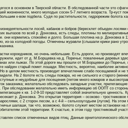
егося в основном в Тверской области. В обследованной части это сфаг
й жизненности, много молодых сосен 5-7 летнего возраста. Тр-куст по
ебольшим к-вом подбела. Судя по растительности, гидрорежим болота ха
изнедеятельности лосей, кабанов и бобров (бересклет объеден лосями 
вежих вылазов по всей р. Донховка, есть следы, плотины по мелиоративн
. они кормились спокойно и долго. Большая плотина на р. Донховка в 11 
о, из-за холодной погоды. Отмечены журавли (слышали крики рано утром
казника.
астки короедников, но очень небольшие. Есть дороги, но производят впе
ужили, идет от д. М.Борщевка на д. Поречье; поваленные деревья зде
уранах или лыжах. По этой дороге мы прошли от М.Борщевки до Поречье,
ге найден старый помет лошади. Местность, вероятно, наиболее активн
. Но в целом местность производит впечатление слабо посещаемой и не 
видели. На 2 болоте есть следы пожара, но не сильного и старого (менее
оступные и неудобные для посещения (летом много комаров и высокотра
ток заказника; желательно обследовать западные участки, прилегающие 
ох. При обследовании желательно иметь информацию об ООПТ со стороны
прилегающее к кв. 1-2-9-10 представляет собой значительную ценность. 
ресекает р. Донховка. Это открытая территория – осоково - тростниково
арослями, с 2 сторон лесом, а с 4-й – сельхозугодьем (лугом). На этом
отничьи шалаши, так что, возможно, болото служит местом остановки на
битателям этой территории. К счастью, в этом году тростниковый участ
ставлен список отмеченных видов птиц. Данные орнитологического обсл