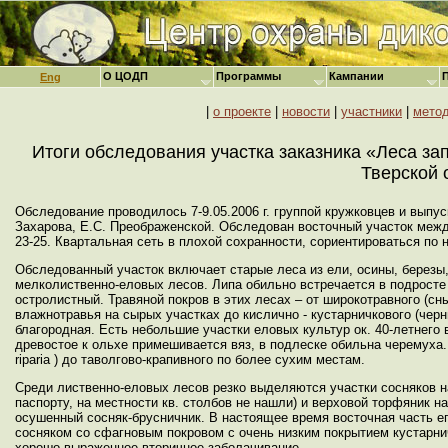
О ЦОДП
Программы
Кампании
Eng
|
о проекте
|
новости
|
участники
|
мето
Итоги обследования участка заказника «Леса за
Тверской 
Обследование проводилось 7-9.05.2006 г. группой кружковцев и выпу
Захарова, Е.С. Преображенской. Обследован восточный участок между
23-25. Квартальная сеть в плохой сохранности, сориентироваться по н
Обследованный участок включает старые леса из ели, осины, березы
мелколиственно-еловых лесов. Липа обильно встречается в подросте 
остролистный. Травяной покров в этих лесах – от широкотравного (сн
влажнотравья на сырых участках до кислично - кустарничкового (чер
благородная. Есть небольшие участки еловых культур ок. 40-летнего
древостое к ольхе примешивается вяз, в подлеске обильна черемуха. Т
riparia ) до таволгово-крапивного по более сухим местам.
Среди лиственно-еловых лесов резко выделяются участки сосняков на
паспорту, на местности кв. столбов не нашли) и верховой торфяник на
осушенный сосняк-брусничник. В настоящее время восточная часть ег
сосняком со сфагновым покровом с очень низким покрытием кустарни
хорошо выраженное вторичное заболачивание.