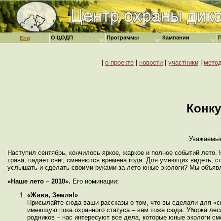
О ЦОДП
Программы
Кампании
Eng
|
о проекте
|
новости
|
участники
|
мето
Конку
Уважаемые
Наступил сентябрь, кончилось яркое, жаркое и полное событий лето. Н
трава, падает снег, сменяются времена года. Для умеющих видеть, 
услышать и сделать своими руками за лето юные экологи? Мы объяв
«Наше лето – 2010».
Его номинации:
«Живи, Земля!»
Присылайте сюда ваши рассказы о том, что вы сделали для «с
имеющую пока охранного статуса – вам тоже сюда. Уборка лес
родников – нас интересуют все дела, которые юные экологи см