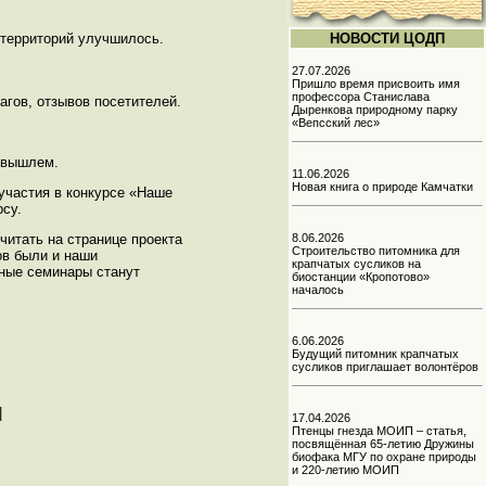
 территорий улучшилось.
НОВОСТИ ЦОДП
27.07.2026
Пришло время присвоить имя
профессора Станислава
агов, отзывов посетителей.
Дыренкова природному парку
«Вепсский лес»
е вышлем.
11.06.2026
Новая книга о природе Камчатки
участия в конкурсе «Наше
су.
читать на странице проекта
8.06.2026
Строительство питомника для
ов были и наши
крапчатых сусликов на
бные семинары станут
биостанции «Кропотово»
началось
6.06.2026
Будущий питомник крапчатых
сусликов приглашает волонтёров
|
17.04.2026
Птенцы гнезда МОИП – статья,
посвящённая 65-летию Дружины
биофака МГУ по охране природы
и 220-летию МОИП