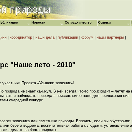
Публикации
Новости
Сотрудничество
Ссылки
дики
|
координатор
|
наши дела
|
публикации
|
форум
|
наши партнеры
|
рс "Наше лето - 2010"
 участники Проекта «Усынови заказник»!
о природа не знает каникул. В ней всегда что-то происходит – летят на 
слышать и наблюдать природа – неиссякаемое поле для приложения сил. 
ляем очередной конкурс
воего» заказника или памятника природы. Впрочем, если вы обустроили
а или берега водоема, воспитательная работа с людьми, установление 
огли сделать во благо природы.