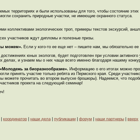
мых территориях и были использованы для того, чтобы состояние этих
могли сохранить природные участки, не имеющие охранного статуса.
ми коллективами экологических троп, примеры текстов экскурсий, аншл
всех участников ждут дипломы и полезные призы.
мы можем».
Если у кого-то ее еще нет – пишите нам, мы обязательно е
остижениях юных экологов, будет подготовлен при условии активного 
х делах, и узнаем мы о них чаще всего именно благодаря нашему конкур
«Молодежь за биоразнообразие».
Информацию о его итогах можно про
гли принять участие только ребята из Пермского края. Среди участник
е вы можете прочитать во втором выпуске брошюры). Надеемся, что подо
участников проекта на следующий семинар!
еч!
|
координатор
|
наши дела
|
публикации
|
форум
|
наши партнеры
|
вверх