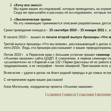
«Хочу все знать!»
Мы ждем ваших исследований, которые проводились на охраняе
Сюда же присылайте и рассказы об исследованиях, которые по
«Экологическая тропа»
На эту номинацию принимаются описания разработанных детски
Сроки проведения конкурса –
15 сентября 2010 – 15 января 2011
г.
, 
В начале 2010 г . вышел из
печати второй выпуск брошюры «Что 
Третий выпуск брошюры «Что мы можем», рассказывающий о делах и д
лето-2010». Ведь эта брошюра рассказывает о ваших природоохранны
Летом 2010 г . в Пермском крае с большим успехом прошел
семинар 
«Усынови заказник» сайта ЦОДП. К сожалению, в первом семинаре смо
«усыновители» из п.Карагай и шк.132 г.Перми (рассказы об их работ
традиционными, а их география - более обширной. Приглашаем всех 
Всем-всем – удачи в делах на благо родной природы и до новых встр
С нетерпением ждем ваших рассказов!
Анна Могильнер, координатор проекта «Усынови заказник»
|
о проекте
|
новости
|
участники
|
методики