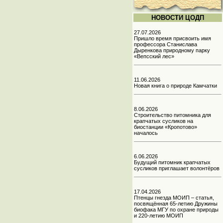
НОВОСТИ ЦОДП
27.07.2026
Пришло время присвоить имя
профессора Станислава
Дыренкова природному парку
«Вепсский лес»
11.06.2026
Новая книга о природе Камчатки
8.06.2026
Строительство питомника для
крапчатых сусликов на
биостанции «Кропотово»
началось
6.06.2026
Будущий питомник крапчатых
сусликов приглашает волонтёров
17.04.2026
Птенцы гнезда МОИП – статья,
посвящённая 65-летию Дружины
биофака МГУ по охране природы
и 220-летию МОИП