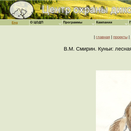
О ЦОДП
Программы
Кампании
Eng
|
главная
|
проекты
|
В.М. Смирин. Куньи: лесная