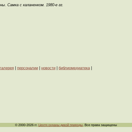
ны. Самка с каланенком. 1980-е гг.
галерея
|
персоналии
|
новости
|
библиомедиатека
|
© 2000-2026 гг.
Центр охраны дикой природы
. Все права защищены