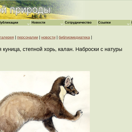
Публикации
Новости
Сотрудничество
Ссылки
галерея
|
персоналии
|
новости
|
библиомедиатека
|
 куница, степной хорь, калан. Наброски с натуры