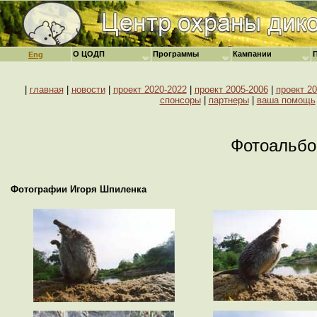
О ЦОДП
Программы
Кампании
Eng
|
главная
|
новости
|
проект 2020-2022
|
проект 2005-2006
|
проект 20
спонсоры
|
партнеры
|
ваша помощь
Фотоальб
Фотографии Игоря Шпиленка