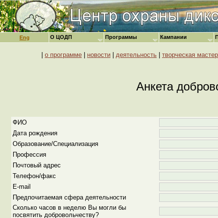
О ЦОДП
Программы
Кампании
Eng
|
о программе
|
новости
|
деятельность
|
творческая мастер
Анкета добров
ФИО
Дата рождения
Образование/Специализация
Профессия
Почтовый адрес
Телефон/факс
E-mail
Предпочитаемая сфера деятельности
Сколько часов в неделю Вы могли бы
посвятить добровольчеству?