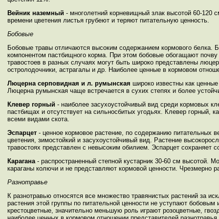
Вейник наземный
- многолетний корневищный злак высотой 60-120 с
времени цветения листья грубеют и теряют питательную ценность.
Бобовые
Бобовые травы отличаются высоким содержанием кормового белка. Б
компонентом пастбищного корма. При этом бобовые обогащают почву
травостоев в разных случаях могут быть широко представлены люцерн
остролодочники, астрагалы и др. Наиболее ценные в кормовом отнош
Люцерна серповидная и л. румынская
широко известны как ценные
Люцерна румынская чаще встречается в сухих степях и более устойчи
Клевер горный
- наиболее засухоустойчивый вид среди кормовых кле
пастбищах и отсутствует на сильносбитых угодьях. Клевер горный, 
всеми видами скота.
Эспарцет
- ценное кормовое растение, по содержанию питательных в
цветения, зимостойкий и засухоустойчивый вид. Растение высокоросл
травостоях представлен с невысоким обилием. Эспарцет сохраняет со
Карагана
- распространенный степной кустарник 30-60 см высотой. М
караганы колючи и не представляют кормовой ценности. Чрезмерно ра
Разнотравье
К разнотравью относятся все множество травянистых растений за ис
растения этой группы по питательной ценности не уступают бобовым 
крестоцветные, значительно меньшую роль играют розоцветные, гвозд
наиболее ценных в кормовом отношении представителей разнотравья.