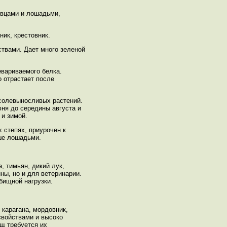
овцами и лошадьми,
ик, крестовник.
ствами. Дает много зеленой
евариваемого белка.
о отрастает после
 солевыносливых растений.
юня до середины августа и
 и зимой.
 степях, приурочен к
ше лошадьми.
 тимьян, дикий лук,
ны, но и для ветеринарии.
бищной нагрузки.
 карагана, мордовник,
свойствами и высоко
ищ требуется их