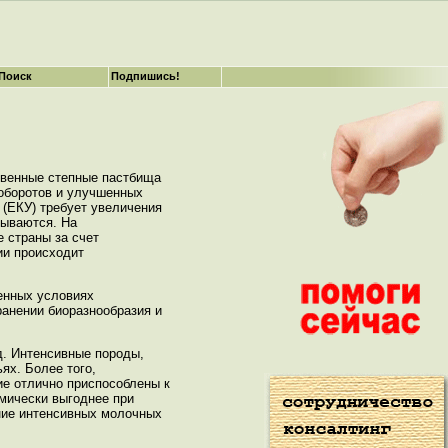
Поиск
Подпишись!
твенные степные пастбища
оборотов и улучшенных
 (ЕКУ) требует увеличения
сываются. На
е страны за счет
ии происходит
менных условиях
ранении биоразнообразия и
д. Интенсивные породы,
ях. Более того,
ие отлично приспособлены к
омически выгоднее при
ние интенсивных молочных