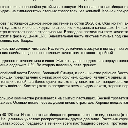
 растения чрезвычайно устойчивы к засухе. На ковыльных пастбищах в
жидать на сильносбитых степных травостоях без ковылей. Ковыли прекр
тоев пастбищное дерновинное растение высотой 10-20 см. Обычно типч
р.), однако они очень сходны по строению и кормовым качествам. Типчак
ыстро отрастает после стравливания. Благодаря последним трем качес
ержит в фазе кущения 16%. Значительная часть листьев типчака под сне
есенних пастбищах.
с частью зеленых листьев. Растение устойчиво к засухе и выпасу, при э
з них наиболее ценен по кормовым качествам тонконог стройный.
медленно в течение мая и июня. Житняк лучше поедается в первую полови
еина содержит 11%. Во вторую половину лета грубеет.
ропейской части России, Западной Сибири, в большинстве районов Вост
астбищах представлено с невысоким обилием, однако, является одним и
стоящих степей, а в более сухих только в луговых пятнах, например в 
ность побегов. Кострец охотно поедается всеми видами скота, хорошо п
ольшом количестве развивается на сбитых пастбищах. Весной трогается
высыхает. Осенью после первых дожей вновь отрастает. Хорошо поедается
 40-120 см. На степных пастбищах встречаются разные виды пырея (п. 
. На целинных участках распространены другие два вида. Растения хор
Отава хорошо поедается в течении всего пастбищного сезона. Протеина