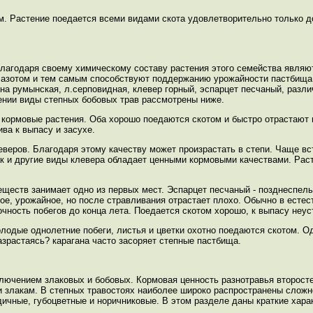
м. Растение поедается всеми видами скота удовлетворительно только д
лагодаря своему химическому составу растения этого семейства явля
 азотом и тем самым способствуют поддержанию урожайности пастбища.
а румынская, л.серповидная, клевер горный, эспарцет песчаный, разли
ении виды степных бобовых трав рассмотрены ниже.
 кормовые растения. Оба хорошо поедаются скотом и быстро отрастают 
ва к выпасу и засухе.
веров. Благодаря этому качеству может произрастать в степи. Чаще вс
как и другие виды клевера обладает ценными кормовыми качествами. Рас
еществ занимает одно из первых мест. Эспарцет песчаный - позднеспел
ое, урожайное, но после стравливания отрастает плохо. Обычно в есте
чность побегов до конца лета. Поедается скотом хорошо, к выпасу неус
олодые однолетние побеги, листья и цветки охотно поедаются скотом. 
зрастаясь? карагана часто засоряет степные пастбища.
ключением злаковых и бобовых. Кормовая ценность разнотравья второст
и злакам. В степных травостоях наиболее широко распространены сложн
ичные, губоцветные и норичниковые. В этом разделе даны краткие хара