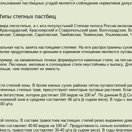
пользования пастбищных угодий является соблюдение нормативов допу
Типы степных пастбищ
севера лесостепью, а с юга полупустыней Степная полоса России включ
 Краснодарский, Красноярский и Ставропольский края; Волгоградская, В
овская, Самарская, Саратовская, Тамбовская, Тюменская, Ульяновская, 
альная часть занята настоящими степями. На юге распространены сухие
иболее продуктивными и ценными в кормовом отношении являются луговы
пример, на закамненных почвах формируются каменные степи, на песчани
тепи. Песчаные, меловые и солонцовые степи неустойчивы к выпасу. Для
ньше, чем позволяет их емкость.
сти степной зоны. В более южных сухих районах пятна луговостепной р
типичных степных трав, присутствуют некоторые луговые растения. Бла
2
 богатством, которое достигает 100 видов на 100 м
. По данным В.Д.Со
оземной зоне в среднем составляет 46 ц/га (в сыром весе). В годы с в
00 ц/га.
ой полосы. В составе травостоев настоящих степей резко выражено до
2
во составляет 40-60 видов на 100 м
. Продуктивность сильно колеблетс
ость травостоев составляет 30-40 ц/га (в сыром весе). В годы благопр