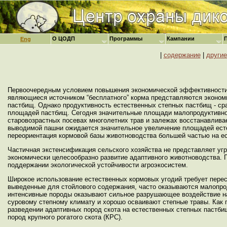
О ЦОДП
Программы
Кампании
Eng
|
содержание
|
други
Первоочередным условием повышения экономической эффективности 
являющиеся источником “бесплатного” корма представляются эконом
пастбищ. Однако продуктивность естественных степных пастбищ - ср
площадей пастбищ. Сегодня значительные площади малопродуктивно
старовозрастных посевах многолетних трав и залежах восстанавливае
выводимой пашни ожидается значительное увеличение площадей есте
переориентация кормовой базы животноводства большей частью на е
Частичная экстенсификация сельского хозяйства не представляет уг
экономически целесообразно развитие адаптивного животноводства. 
поддержании экологической устойчивости агроэкосистем.
Широкое использование естественных кормовых угодий требует перес
выведенные для стойлового содержания, часто оказываются малопро
интенсивные породы оказывают сильное разрушающее воздействие на 
суровому степному климату и хорошо осваивают степные травы. Как 
разведении адаптивных пород скота на естественных степных пастб
пород крупного рогатого скота (КРС).