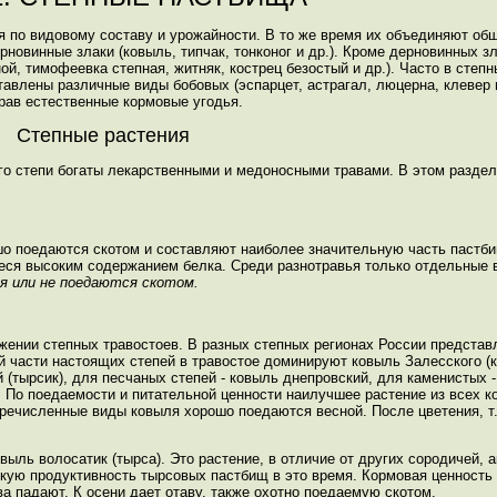
 по видовому составу и урожайности. В то же время их объединяют об
рновинные злаки (ковыль, типчак, тонконог и др.). Кроме дерновинных з
й, тимофеевка степная, житняк, кострец безостый и др.). Часто в степ
авлены различные виды бобовых (эспарцет, астрагал, люцерна, клевер г
трав естественные кормовые угодья.
Степные растения
го степи богаты лекарственными и медоносными травами. В этом раздел
шо поедаются скотом и составляют наиболее значительную часть пастби
ся высоким содержанием белка. Среди разнотравья только отдельные в
я или не поедаются скотом.
ении степных травостоев. В разных степных регионах России предста
й части настоящих степей в травостое доминируют ковыль Залесского (
й (тырсик), для песчаных степей - ковыль днепровский, для каменистых 
По поедаемости и питательной ценности наилучшее растение из всех к
речисленные виды ковыля хорошо поедаются весной. После цветения, т.
ыль волосатик (тырса). Это растение, в отличие от других сородичей, а
сокую продуктивность тырсовых пастбищ в это время. Кормовая ценность
а падают. К осени дает отаву, также охотно поедаемую скотом.