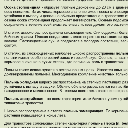
Осока стоповидная
- образует плотные дерновины до 20 см в диамет
осок невелико. Из их числа кормовое значение имеет осока стоповид
устойчива к выпасу и довольно обильно представлена в травостоях ст
сезона осока стоповидная продолжает вегетировать. Осенью подсыхаю
сохранение в течение всей зимы зеленых листьев делает это растен
В степях широко распространены сложноцветные. Они содержат боль
бобовым травам. Плохая поедаемость сложноцветных вызывается прис
колюча. Сложноцветные лучше поедаются в молодом состоянии, весн
скотом.
В степях, из сложноцветных наиболее широко распространены
полын
полыни имеют особенно резкий запах и горький вкус. Осенью, в част
кормовое значение в сухих степях, где велика их роль в травостоях.
Полыни также используются в ветеринарных целях. Известен опыт и
доминированием полыней. Многодневное кормление животных только 
Полынь холодная
широко распространена на степных пастбищах разн
устойчива к выпасу и засухе. Обычно обильно разрастается на паст
нажировочное и молокогонное. В течении всего лета растение сохран
Полынь австрийская
- по всем характеристикам близка к упомянуто
типчаковые травостои.
Широко распространена в степях
полынь замещающая
. По кормовы
растения повышается в конце лета.
Для травостоев солонцовых степей характерна
полынь Лерха (п. бел
достоинства не высокие, поедается мелким рогатым скотом и лошадь