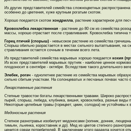
Из других представителей семейства сложноцветных распространен
особенно до цветения, хуже крупным рогатым скотом.
Хорошо поедается скотом
хондрилла
, растение характерное для пес
Кровохлебка лекарственная
- растение до 80 см из семейства розо
массы, хорошо отрастает после стравливания. Кровохлебка типична то
Горец птичий (спорыш)
- невысокое растение из семейства гречишны
Спорыш обильно разрастается в местах сильного вытаптывания, на ско
стравливания остается сочным в течении всего лета.
Из представителей семейства марьевых хорошо поедается
кохия (пр
Из всех представителей марьевых прутняк - наиболее ценное кормово
плодоносит в сентябре - октябре. Вследствие такого длительного вег
Элебек, рогач
- однолетнее растение из семейства марьевых образую
сильно сбитым участкам. На солонцеватых и песчаных почвах часто
Лекарственные растения
Степные травостои богаты лекарственными травами. Широко распрост
пырей, спорыш, лебеда, клубника, вишня, кровохлебка, разные виды п
Некоторые целебные травы (горицвет, цмин, солодка) не устойчивы к
Медоносные растения
Степное разнотравье изобилует медоносами (зопник, донник, люцерна,
тимьян, льнянка, короставник и др). Мед из цветов степного разнот
ценится среди потребителей. В заключении этого раздела хочется от