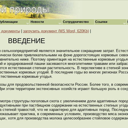
Публикации
Новости
Сотрудничество
Ссылки
е документы
|
загрузить документ (MS Word, 620Kb)
|
ВВЕДЕНИЕ
сельхозпредприятий является значительное сокращение затрат. Естес
ически более привлекательными на фоне дорогостоящих кормовых сево
авнительно ниже. Поэтому ориентация на естественные кормовые угодья
й и эродированной пашни засеваются многолетними травами или забра
тся естественная степная растительность. В перспективе в степной зон
ственных кормовых угодий. В последние годы во многих регионах Росс
стественные кормовые угодья.
розы для продовольственной безопасности России. Более того, в совре
При этом территории экстенсивных хозяйств играют большую роль в сох
мотра структуры поголовья скота с увеличением доли адаптивных поро
дуктивными при пастбищном содержании на естественных степных угодь
степной травостой, что не характерно для адаптивных пород. Последн
показывает практика, в современных условиях, производство мяса экон
ищах, хотя для производства молока целесообразнее стойловое содержа