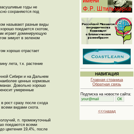
 засушливые годы не
асно сохраняются под
аком называют разные виды
 хорошо поедается скотом,
твам играет доминирующую
гом зимует в зеленом
том хорошо отрастает
ну лета, т.к. растение
НАВИГАЦИЯ
очной Сибири и на Дальнем
Главная страница
з наиболее ценных кормовых
Обратная связь
лиманах. Довольно хорошо
ереносит умеренные
Подписка на новости сайта:
 в рост сразу после схода
 всеми видами скота.
<<<назад
ползучий, п. промежуточный
ошо поедаются всеми
 до цветения 19,4%, после