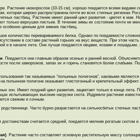
ре. Растение низкорослое (10-15 см), хорошо поедается всеми видами с
ная, которая широко распространена почти во всех степных регионах Рос
епных пастбищ. Растение имеет ранний цикл развития - цветет в мае. Н
т только верхушки листьев. В течение зимы их состояние почти не мен
ие особенно ценным для зимних пастбищ.
шое количество перевариваемого белка. Однако по поедаемости сложно
утствием в составе растений горьких на вкус веществ. При этом част
ой и в начале лета. Они лучше поедаются овцами, козами и лошадьми,
и
. Поедаются они главным образом осенью и ранней весной. Объясняетс
ности после заморозков, запах их и горечь становятся более слабыми. 
спользования так называемых “полынных полигонов”, каковыми являются
на полынном полигоне оказывает глистогонный и крепительный эффект.
ых зон. Имеет поздний цикл развития, зацветает только в конце лета. 
бищах испытывающих высокие нагрузки скота. Издревле растение известн
яется свежим и сочным.
й родственнице. Часто бурно разрастается на сильносбитых степных пас
м достоинствам считается средней, поедается мелким рогатым скотом 
ая)
. Растение часто составляет основную растительную массу солонц
ми.