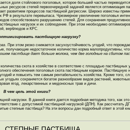
жается доля стойлового поголовья, которое большей частью переводитс
ных ресурсов степей первоочередной задачей является оптимизация па
ает развитием процессов пастбищной дегрессии. Широко известны при
ах РФ в результате перевыпаса. Чрезмерное увеличение поголовья инте
дов способствовало разрушению степей. Для сохранения продуктивност
стбищных нагрузок и их соблюдение. При этом необходимо оптимизиров
ей, верблюдов и КРС.
 оптимизировать пастбищную нагрузку?
раз. При этом резко снижается засухоустойчивость угодий, что порожда
е, получающие недостаточное количество корма малопродуктивны, что
рошем пастбище дает больше молока, чем две голодные на сбитом па
количества скота в хозяйстве в соответствие с площадью пастбищных у
олного обеспечения поголовья скота пастбищным кормом. Пастбищную н
угодий и повысить тем самым рентабельность хозяйства. Кроме того, сл
х угодьях сохраняется богатое разнообразие видов растений, животных
довая ягод, лекарственных и медоносных трав и дичи.
В чем цель этой книги?
щной нагрузки. В данной книге дается подробная методика того, как эт
ответствие с допустимой пастбищной нагрузкой (ДПН). Как рассчитать Д
итые степные пастбища? На эти вопросы дан подробный ответ в этой кни
1. СТЕПНЫЕ ПАСТБИЩА