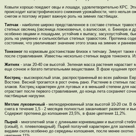
Ковыли хорошо поедают овцы и лошади, удовлетворительно КРС. Эти
происходит катастрофического снижения урожайности, чего нельзя о
снегом и поэтому играют важную роль на зимних пастбищах.
Типчак
- наиболее широко представленное в составе степных травос
степных овсяниц (овсяница ложноовечья, о.валисская, о. Беккера и д
особенно овцами и лошадьми, устойчив к выпасу, засухоустойчив, б
роль на умеренно и сильносбитых степных травостоях. Протеина сод
состоянии, что увеличивает значение этого злака на зимних и раннев
Тонконог
по кормовым достоинствам близок к типчаку. Зимует также 
после стравливания. Известны несколько степных видов тонконога. И
Житняк
- злак 20-40 см высотой. Зеленая масса растения нарастает 
еще сочное и богато питательными веществами. В фазе кущения прот
Кострец
- высокорослый злак, распространенный во всех районах Ев
Востоке. Весной трогается в рост очень рано. Растение в степных п
злаков. Кострец характерен для луговых и в меньшей степени для на
отрастает после первого стравливания, до конца лета сохраняет соч
пастбищные нагрузки.
Мятлик луковичный
- мелкодерновинный злак высотой 10-20 см. В б
снега в течение 1,5 - 2 месяцев полностью заканчивает развитие и 
Содержит протеина до колошения 23,5%, в фазе цветения 11,2%.
Пырей
- многолетний злак с длинными корневищами и высотой стебля
(сизый), п. плевеловидный). Пырей ползучий характерен для залежей
видами скота особенно до середины колошения, после менее охотно. 
цветения 11%.