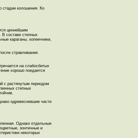
о стадии колошения. Ко
ются ценнейшим
 В составе степных
чные караганы, копеечники,
после стравливания.
тречается на слабосбитых
тение хорошо поедается
ый с растянутым периодом
ственных степных
тойчив.
Однако одревесневшие части
епенная. Однако отдельные
оцветные, зонтичные и
ктеристики некоторых