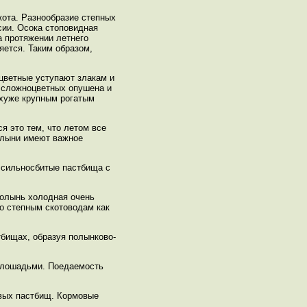
кота. Разнообразие степных
сии. Осока стоповидная
а протяжении летнего
яется. Таким образом,
цветные уступают злакам и
ь сложноцветных опушена и
 хуже крупным рогатым
я это тем, что летом все
Полыни имеют важное
 сильносбитые пастбища с
Полынь холодная очень
о степным скотоводам как
тбищах, образуя полынково-
и лошадьми. Поедаемость
овых пастбищ. Кормовые