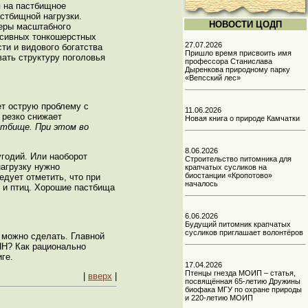
я на пастбищное
стбищной нагрузки.
НОВОСТИ ЦОДП
меры масштабного
нсивных тонкошерстных
27.07.2026
и и видового богатства
Пришло время присвоить имя
ать структуру поголовья
профессора Станислава
Дыренкова природному парку
«Вепсский лес»
ет острую проблему с
11.06.2026
 резко снижает
Новая книга о природе Камчатки
стбище. При этом во
8.06.2026
годий. Или наоборот
Строительство питомника для
агрузку нужно
крапчатых сусликов на
биостанции «Кропотово»
едует отметить, что при
началось
 и птиц. Хорошие пастбища
6.06.2026
Будущий питомник крапчатых
сусликов приглашает волонтёров
о можно сделать. Главной
ПН? Как рационально
ге.
17.04.2026
Птенцы гнезда МОИП – статья,
|
вверх
|
посвящённая 65-летию Дружины
биофака МГУ по охране природы
и 220-летию МОИП