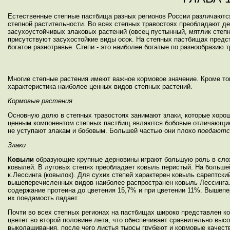
Естественные степные пастбища разных регионов России различаются
степной растительности. Во всех степных травостоях преобладают де
засухоустойчивых злаковых растений (овсец пустынный, мятлик степно
присутствуют засухостойкие виды осок. На степных пастбищах предст
богатое разнотравье. Степи - это наиболее богатые по разнообразию 
Многие степные растения имеют важное кормовое значение. Кроме то
характеристика наиболее ценных видов степных растений.
Кормовые растения
Основную долю в степных травостоях занимают злаки, которые хоро
ценным компонентом степных пастбищ являются бобовые отличающие
не уступают злакам и бобовым. Большей частью они плохо
поедаютс
Злаки
Ковыли
образующие крупные дерновины играют большую роль в слож
ковылей. В луговых степях преобладает ковыль перистый. На больше
к.Лессинга (ковылок). Для сухих степей характерен ковыль сарептски
вышеперечисленных видов наиболее распространен ковыль Лессинга. 
содержание протеина до цветения 15,7% и при цветении 11%. Вышепе
их поедамость падает.
Почти во всех степных регионах на пастбищах широко представлен ков
цветет во второй половине лета, что обеспечивает сравнительно вы
выколашивания, после чего листья тырсы грубеют и кормовые качеств