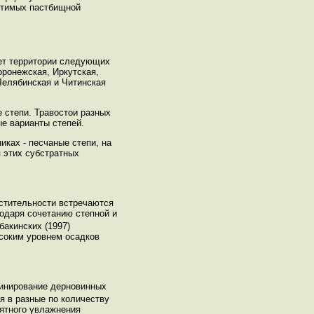
стимых пастбищной
ает территории следующих
оронежская, Иркутская,
Челябинская и Читинская
 степи. Травостои разных
е варианты степей.
ках - песчаные степи, на
 этих субстратных
астительности встречаются
годаря сочетанию степной и
бакинских (1997)
ысоким уровнем осадков
минирование дерновинных
я в разные по количеству
иятного увлажнения