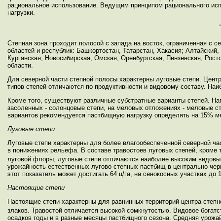
рациональное использование. Ведущим принципом рационального ис
нагрузки.
Степная зона проходит полосой с запада на восток, ограниченная с 
областей и республик: Башкортостан, Татарстан, Хакасия; Алтайский,
Курганская, Новосибирская, Омская, Оренбургская, Пензенская, Рост
области.
Для северной части степной полосы характерны луговые степи. Центр
типов степей отличаются по продуктивности и видовому составу. На
Кроме того, существуют различные субстратные варианты степей. На
засоленных - солонцовые степи, на меловых отложениях - меловые с
вариантов рекомендуется пастбищную нагрузку определять на 15% ме
Луговые степи
Луговые степи характерны для более влагообеспеченной северной ча
в понижениях рельефа. В составе травостоев луговых степей, кроме 
луговой флоры, луговые степи отличаются наиболее высоким видовым
урожайность естественных лугово-степных пастбищ в центрально-черн
этот показатель может достигать 64 ц/га, на сенокосных участках до 1
Настоящие степи
Настоящие степи характерны для равнинных территорий центра степн
злаков. Травостой отличается высокой сомкнутостью. Видовое богатст
осадков годы и в разные месяцы пастбищного сезона. Средняя урожайн