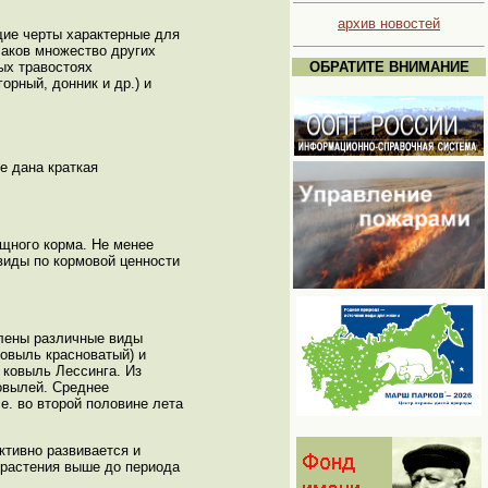
архив новостей
щие черты характерные для
лаков множество других
ных травостоях
ОБРАТИТЕ ВНИМАНИЕ
орный, донник и др.) и
е дана краткая
щного корма. Не менее
иды по кормовой ценности
влены различные виды
ковыль красноватый) и
- ковыль Лессинга. Из
овылей. Среднее
е. во второй половине лета
ктивно развивается и
 растения выше до периода