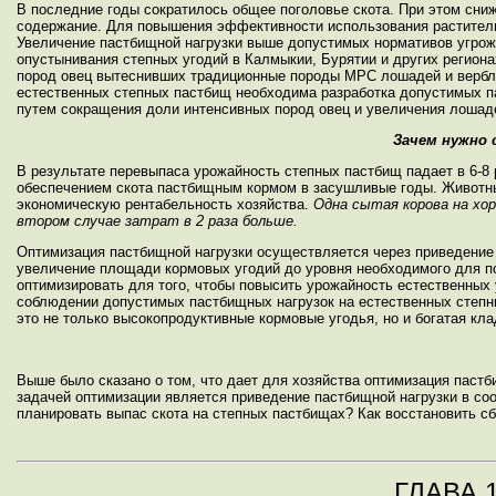
В последние годы сократилось общее поголовье скота. При этом сни
содержание. Для повышения эффективности использования раститель
Увеличение пастбищной нагрузки выше допустимых нормативов угрож
опустынивания степных угодий в Калмыкии, Бурятии и других регион
пород овец вытеснивших традиционные породы МРС лошадей и верблю
естественных степных пастбищ необходима разработка допустимых па
путем сокращения доли интенсивных пород овец и увеличения лошад
Зачем нужно
В результате перевыпаса урожайность степных пастбищ падает в 6-8 
обеспечением скота пастбищным кормом в засушливые годы. Животны
экономическую рентабельность хозяйства.
Одна сытая корова на хо
втором случае затрат в 2 раза больше.
Оптимизация пастбищной нагрузки осуществляется через приведение 
увеличение площади кормовых угодий до уровня необходимого для п
оптимизировать для того, чтобы повысить урожайность естественных 
соблюдении допустимых пастбищных нагрузок на естественных степны
это не только высокопродуктивные кормовые угодья, но и богатая кла
Выше было сказано о том, что дает для хозяйства оптимизация пастби
задачей оптимизации является приведение пастбищной нагрузки в со
планировать выпас скота на степных пастбищах? Как восстановить сб
ГЛАВА 