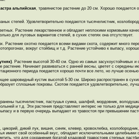
а
астра альпийская
, травянистое растение до 20 см. Хорошо поедается 
чаных степей. Удовлетворительно поедаются тысячелистник, козлобородн
цветных. Растение лекарственное и обладает неплохими кормовыми каче
лько для луговых вариантов степей, в сухих степях она отсутствует.
х. Растение охотно поедается всеми видами скота, содержит много пер
топрогонах, вокруг стойбищ и т.д. Растение устойчиво к выпасу, хорош
утняк)
. Растение высотой 30-40 см. Одно из самых засухоустойчивых и
е растение. Начинает развиваться с ранней весны, цветет с середины и
етационного периода поедается хорошо почти все лето, но лучше осенью
щее шаровидный кустик высотой 5-30 см. Широко распространен в сухих
 образует сплошные покровы. Скотом поедается удовлетворительно, луч
ранены тысячелистник, пастушья сумка, шалфей, мордовник, володушка,
олыней и т.д. Эти растения представляют интерес не только для медици
 выпасу и в первую очередь выпадают из травостоя при превышении паст
 цикорий, дикий лук, вишня, синяк, клевер, кровохлебка, козлобородник,
равья имеет свой особенный вкус, обладает исключительными целебными 
метить, что для сохранения богатой кладовой травостоев степных пастб