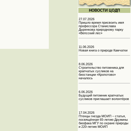
НОВОСТИ ЦОДП
27.07.2026
Пришло время присвоить имя
профессора Станислава
Дыренкова природному парку
«Вепсский лес»
11.06.2026
Новая книга о природе Камчатки
8.06.2026
Строительство питомника для
крапчатых сусликов на
биостанции «Кропотово»
началось
6.06.2026
Будущий питомник крапчатых
сусликов приглашает волонтёров
17.04.2026
Птенцы гнезда МОИП – статья,
посвящённая 65-летию Дружины
биофака МГУ по охране природы
и 220-летию МОИП