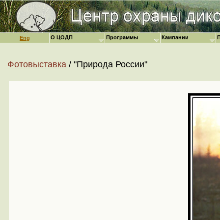
О ЦОДП
Программы
Кампании
Eng
Фотовыставка
/ "Природа России"