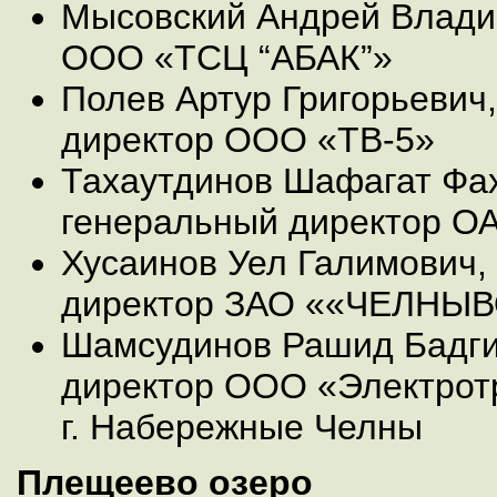
Мысовский Андрей Влади
ООО «ТСЦ “АБАК”»
Полев Артур Григорьевич
директор ООО «ТВ-5»
Тахаутдинов Шафагат Фа
генеральный директор О
Хусаинов Уел Галимович,
директор ЗАО ««ЧЕЛНЫ
Шамсудинов Рашид Бадги
директор ООО «Электрот
г. Набережные Челны
Плещеево озеро