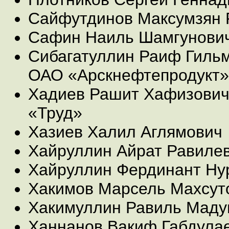
Сайфутдинов Максумзян 
Сафин Наиль Шамгунови
Сибагатуллин Раиф Гильм
ОАО «Арскнефтепродукт»
Хадиев Рашит Хафизович
«Труд»
Хазиев Халил Аглямович
Хайруллин Айрат Равиле
Хайруллин Фердинант Ну
Хакимов Марсель Махсут
Хакимуллин Равиль Маду
Ханнанов Вакиф Габдулае