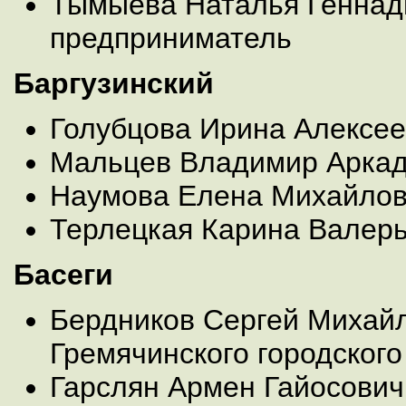
Тымыева Наталья Геннад
предприниматель
Баргузинский
Голубцова Ирина Алексе
Мальцев Владимир Арка
Наумова Елена Михайло
Терлецкая Карина Валер
Басеги
Бердников Сергей Михайл
Гремячинского городского
Гарслян Армен Гайосович