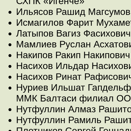
СХПК «Игенче»
Ильясов Рашид Магсумов
Исмагилов Фарит Мухаме
Латыпов Вагиз Фасихович
Мамлиев Руслан Асхатов
Накипов Ракип Накипович
Насихов Ильдар Насихов
Насихов Ринат Рафисови
Нуриев Ильшат Гапдельф
ММК Балтаси филиал ОО
Нутфуллин Алмаз Рашит
Нутфуллин Рамиль Раши
Плотников Сергей Геннад