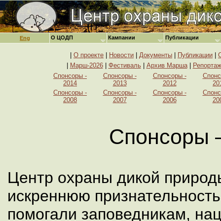
О ЦОДП
Кампании
Публикации
Eng
|
О проекте
|
Новости
|
Документы
|
Публикации
|
|
Марш-2026
|
Фестиваль
|
Архив Марша
|
Репорта
Спонсоры -
Спонсоры -
Спонсоры -
Спонс
2014
2013
2012
20
Спонсоры -
Спонсоры -
Спонсоры -
Спонс
2008
2007
2006
20
Спонсоры 
Центр охраны дикой природ
искреннюю признательность
помогали заповедникам, на