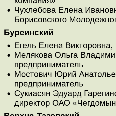
компания»
Чухлебова Елена Ивановн
Борисовского Молодежног
Буреинский
Егель Елена Викторовна,
Мелякова Ольга Владими
предприниматель
Мостович Юрий Анатолье
предприниматель
Сукиасян Эдуард Гарегин
директор ОАО «Чегдомын
Верхне-Тазовский