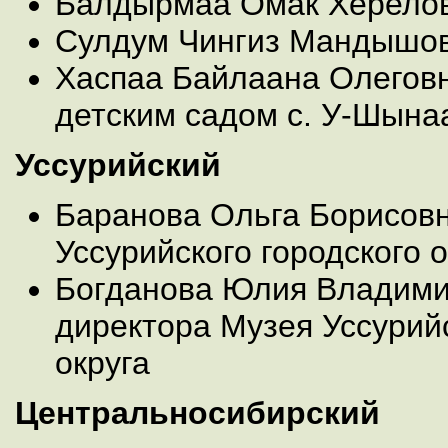
Балдырмаа Омак Херело
Сулдум Чингиз Мандышо
Хаспаа Байлаана Олегов
детским садом с. У-Шына
Уссурийский
Баранова Ольга Борисовн
Уссурийского городского о
Богданова Юлия Владимир
директора Музея Уссурийс
округа
Центральносибирский