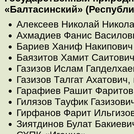
«Балтасинский» (Республи
Алексеев Николай Никол
Ахмадиев Фанис Василов
Бариев Ханиф Накипович
Баязитов Хамит Саитови
Газизов Ислам Гапделхае
Газизов Талгат Ахатович
Гарафиев Рашит Фаритов
Гилязов Тауфик Газизови
Гирфанов Фарит Ильгизо
Зиятдинов Булат Бакиеви