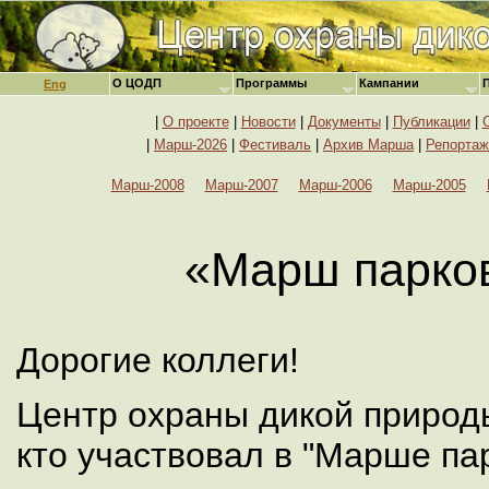
О ЦОДП
Программы
Кампании
Eng
|
О проекте
|
Новости
|
Документы
|
Публикации
|
|
Марш-2026
|
Фестиваль
|
Архив Марша
|
Репортаж
Марш-2008
Марш-2007
Марш-2006
Марш-2005
«Марш парков
Дорогие коллеги!
Центр охраны дикой природы
кто участвовал в "Марше пар