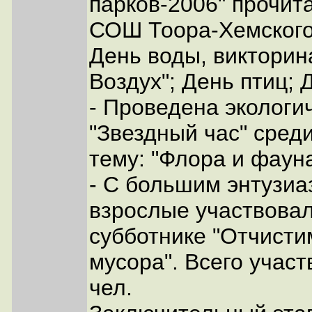
парков-2006" прочит
СОШ Тоора-Хемского
День воды, викторин
Воздух"; День птиц; 
- Проведена экологи
"Звездный час" среди
тему: "Флора и фауна
- С большим энтузиа
взрослые участвовал
субботнике "Отчисти
мусора". Всего учас
чел.