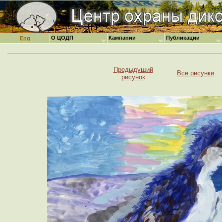
О ЦОДП
Кампании
Публикации
Eng
Предыдущий
Все рисунки
рисунок