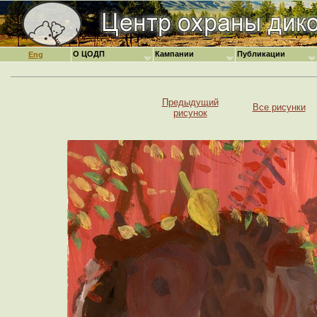
О ЦОДП
Кампании
Публикации
Eng
Предыдущий
Все рисунки
рисунок