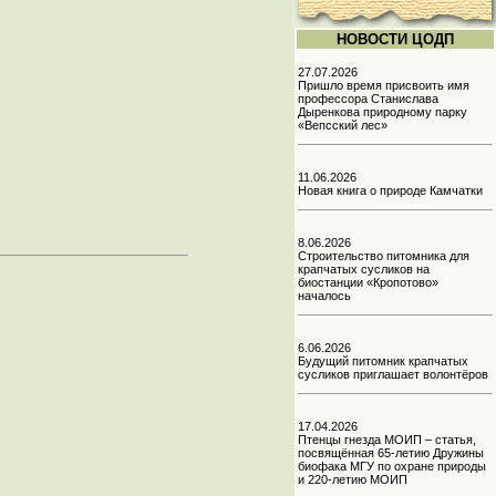
НОВОСТИ ЦОДП
27.07.2026
Пришло время присвоить имя
профессора Станислава
Дыренкова природному парку
«Вепсский лес»
11.06.2026
Новая книга о природе Камчатки
8.06.2026
Строительство питомника для
крапчатых сусликов на
биостанции «Кропотово»
началось
6.06.2026
Будущий питомник крапчатых
сусликов приглашает волонтёров
17.04.2026
Птенцы гнезда МОИП – статья,
посвящённая 65-летию Дружины
биофака МГУ по охране природы
и 220-летию МОИП