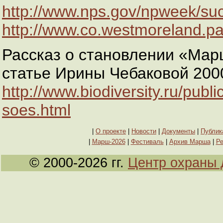
http://www.nps.gov/npweek/su
http://www.co.westmoreland.pa.
Рассказ о становлении «Марш
статье Ирины Чебаковой 2000 
http://www.biodiversity.ru/publ
soes.html
|
О проекте
|
Новости
|
Документы
|
Публик
|
Марш-2026
|
Фестиваль
|
Архив Марша
|
Ре
© 2000-2026 гг.
Центр охраны 