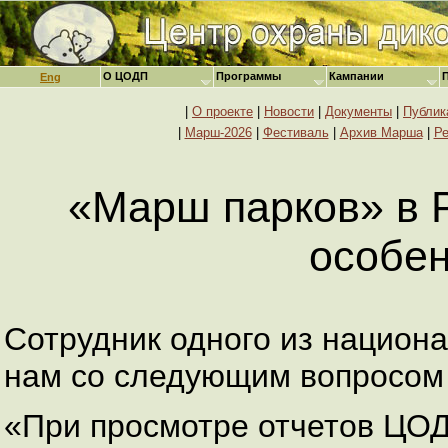
О ЦОДП
Программы
Кампании
Eng
|
О проекте
|
Новости
|
Документы
|
Публик
|
Марш-2026
|
Фестиваль
|
Архив Марша
|
Ре
«Марш парков» в 
особе
Сотрудник одного из национа
нам со следующим вопросом 
«При просмотре отчетов ЦОД