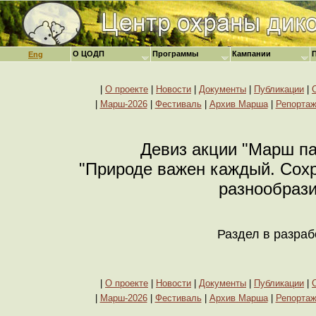
О ЦОДП
Программы
Кампании
Eng
|
О проекте
|
Новости
|
Документы
|
Публикации
|
|
Марш-2026
|
Фестиваль
|
Архив Марша
|
Репорта
Девиз акции "Марш пар
"Природе важен каждый. Сох
разнообрази
Раздел в разраб
|
О проекте
|
Новости
|
Документы
|
Публикации
|
|
Марш-2026
|
Фестиваль
|
Архив Марша
|
Репорта