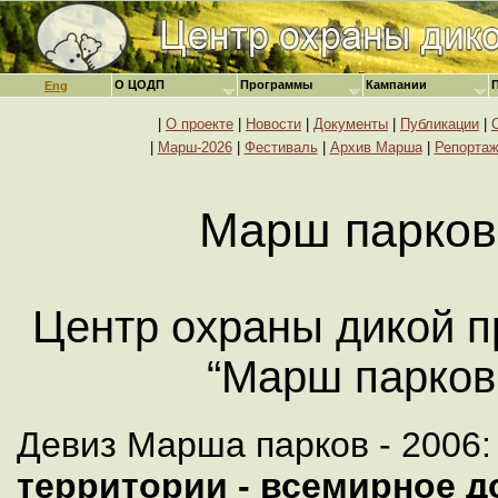
О ЦОДП
Программы
Кампании
Eng
|
О проекте
|
Новости
|
Документы
|
Публикации
|
|
Марш-2026
|
Фестиваль
|
Архив Марша
|
Репорта
Марш парков
Центр охраны дикой п
“Марш парков 
Девиз Марша парков - 2006
территории - всемирное д