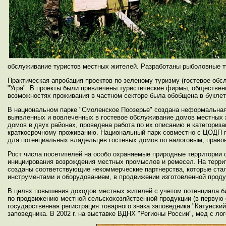
обслуживание туристов местных жителей. Разработаны рыболовные т
Практическая апробация проектов по зеленому туризму (гостевое об
"Угра". В проекты были привлечены туристические фирмы, обществен
возможностях проживания в частном секторе была обобщена в буклет
В национальном парке "Смоленское Поозерье" создана неформальная
выявленных и вовлеченных в гостевое обслуживание домов местных ж
домов в двух районах, проведена работа по их описанию и категориз
краткосрочному проживанию. Национальный парк совместно с ЦОДП п
для потенциальных владельцев гостевых домов по налоговым, правов
Рост числа посетителей на особо охраняемые природные территории 
инициирования возрождения местных промыслов и ремесел. На террит
созданы соответствующие некоммерческие партнерства, которые ста
инструментами и оборудованием, в продвижении изготовленной проду
В целях повышения доходов местных жителей с учетом потенциала био
по продвижению местной сельскохозяйственной продукции (в первую 
государственная регистрация товарного знака заповедника "Катунский
заповедника. В 2002 г. на выставке ВДНХ "Регионы России", мед с л