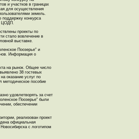
ов и участков в границах
мая для осуществления
пользователями земель.
 поддержку конкурса
и ЦОДП.
ествлены проекты по
ти стало вовлечение в
ловной выставке.
оленское Поозерье" и
онов. Информация о
кта на рынок. Общее число
 выявлено 38 гостевых
на оказание услуг по
л методическое пособие
азно удовлетворять за счет
моленское Поозерье" были
чении, обеспечении
ритории, реализован проект
ведена официальная
, Новосибирска с логотипом