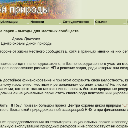
Публикации
Новости
Сотрудничество
Ссылки
 парки - выгоды для местных сообществ
Армен Григорян,
Центр охраны дикой природы
тороне от жизни местного сообщества, хотя в границах многих из них се
арков сегодня явно недостаточно, и без непосредственного участия ме
и целенаправленное развитие НП и решение задач, ради которых они соз
ь достойное финансирование и при этом сохранять свою целостность, к
естному населению, местным и региональным органам власти? Являются
ниями, которые только мешают использовать богатые природные ресур
должны ли национальные парки стать своего рода центрами инициирова
работы НП был призван большой проект Центра охраны дикой природы
"Ст
стве с британской природоохранной ассоциацией RHS и при финансовом
ения природопользования на территориях национальных парков и запове
нальную эксплуатацию природных ресурсов и не способствуют ни сохра