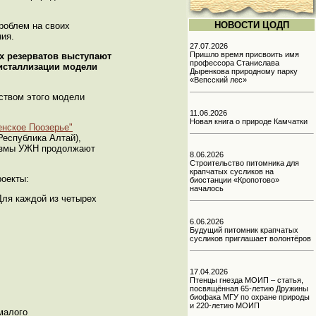
НОВОСТИ ЦОДП
роблем на своих
ия.
27.07.2026
Пришло время присвоить имя
х резерватов выступают
профессора Станислава
ристаллизации модели
Дыренкова природному парку
«Вепсский лес»
ством этого модели
11.06.2026
Новая книга о природе Камчатки
нское Поозерье"
Республика Алтай),
анизмы УЖН продолжают
8.06.2026
Строительство питомника для
крапчатых сусликов на
роекты:
биостанции «Кропотово»
началось
Для каждой из четырех
6.06.2026
Будущий питомник крапчатых
сусликов приглашает волонтёров
17.04.2026
Птенцы гнезда МОИП – статья,
посвящённая 65-летию Дружины
биофака МГУ по охране природы
и 220-летию МОИП
малого