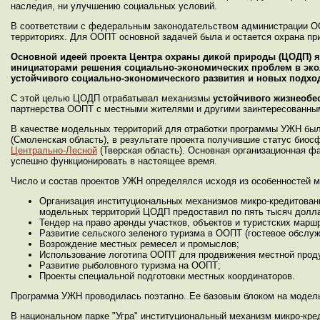
наследия, ни улучшению социальных условий.
В соответствии с федеральным законодательством администрации ОО
территориях. Для ООПТ основной задачей была и остается охрана п
Основной идеей проекта Центра охраны дикой природы (ЦОДП) я
инициаторами решения социально-экономических проблем в экол
устойчивого социально-экономического развития и новых подхо
С этой целью ЦОДП отрабатывал механизмы
устойчивого жизнеобе
партнерства ООПТ с местными жителями и другими заинтересованны
В качестве модельных территорий для отработки программы УЖН бы
(Смоленская область), в результате проекта получившие статус биос
Центрально-Лесной
(Тверская область). Основная организационная ф
успешно функционировать в настоящее время.
Число и состав проектов УЖН определялся исходя из особенностей 
Организация институциональных механизмов микро-кредитовани
модельных территорий ЦОДП предоставил по пять тысяч долл
Тендер на право аренды участков, объектов и туристских марш
Развитие сельского зеленого туризма в ООПТ (гостевое обслуж
Возрождение местных ремесел и промыслов;
Использование логотипа ООПТ для продвижения местной прод
Развитие рыболовного туризма на ООПТ;
Проекты специальной подготовки местных координаторов.
Программа УЖН проводилась поэтапно. Ее базовым блоком на модел
В национальном парке "Угра" институциональный механизм микро-кре