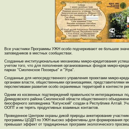
Все участники Программы УЖН особо подчеркивают ее большое знач
заповедников в местных сообществах.
Созданные институциональные механизмы микро-кредитования успешн
учетом того, что для пополнения организованных фондов микро-кред
парках "Смоленское Поозерье" и "Угра".
Созданные для непосредственного управления проектами микро-креди
органами власти, общественными организациями, представителями ме
перспективами развития особо охраняемых территорий в контексте ре
Одним из косвенных подтверждений правильности интеграционных по
Демидовского района Смоленской области общественного объединения
биосферного заповедника "Катунский" создан в Республике Алтай. У
ООПТ и не терять продуктивных взаимных контактов.
Проведенное Центром охраны дикой природы анкетирование участник
программы ЦОДП по УЖН высоко эффективны для формирования прод
превышал эффект от традиционных программ экологического просве