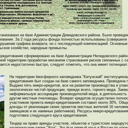
ганизовано на базе Администрации Демидовского района. Были проведе
ования. За 2 года ресурсы фонда полностью использованы (совершили о
нарушение графика возврата, но с последующей компенсацией. Основные
льское хозяйство, народные промыслы.
-кредитования сформировано на базе Администрации Нелидовского район
анной территории проработан механизм страхования рисков связанных с с
ается недостаточно быстро, следует отметить, что она имеет потенциал
На территории биосферного заповедника "Катунский" институцион
кредитования был создан на базе самого заповедника. Проведена 
Выдано пять микро-кредитов, все на развитие производства и упак
экологически чистой продукции, прежде всего, горного меда. Зае
неформальную ассоциацию производителей меда, в деятельность 
другие местные пчеловоды. Возврат кредитов осуществлен полнос
участников проекта микро-кредитования составил около 30%. Общ
доходы от реализации своих проектов местных жителей 16 челове
заемщиков и их наемных работников). Ресурсы микро-кредитования
подготовка следующего круга кредитования.
Тендер на право аренды участков, объектов и туристских маршрут
национальном парке "Угра". Это был первый опыт в России по откр