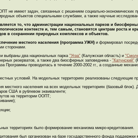
ПТ не имеют задач, связанных с решением социально-экономических п
риродных объектов специальными службами, а также научные исследован
вляется то, что администрации национальных парков и биосферны
огическом контексте и, тем самым, становятся центрам роста и к
дов в сохранении природных комплексов и объектов.
спечение местного населения (программа УЖН)
и формировал посред
ми сторонами.
ли выбраны два национальных парка
"Угра"
(Калужская область) и
"Смоле
ферных резерватов, а также два биосферных заповедника -
"Катунский"
(
аза Программы проводилась в течение 2000-2002 гг., а созданные мех
местных условий. На модельных территориях реализованы следующие п
я местного населения на всех модельных территориях (базовый блок). 
аров США в рублевом эквиваленте;
рутов на территории ООПТ;
ивание);
укции;
ьных территориях было формирование механизма микро-кредитования.
дитования был организован на базе государственного фонда поддержки 