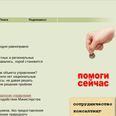
Поиск
Подпишись!
годня равноправно
стных и региональных
давались, порой становится
ак объекта управления?
 или нет национальные
сы, не давая решать
ния решения проблем
ратегия управления
 содействии Министерства
дников, без предоставления
нению природного