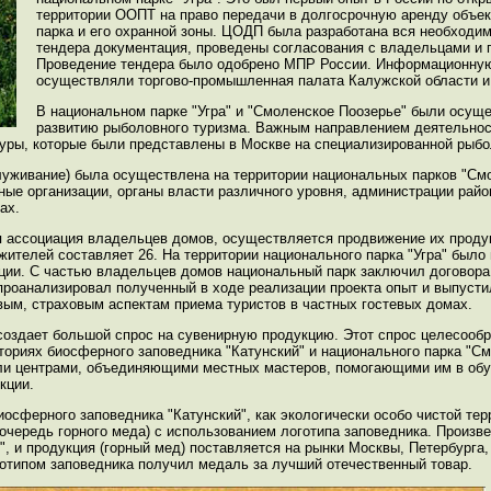
территории ООПТ на право передачи в долгосрочную аренду объект
парка и его охранной зоны. ЦОДП была разработана вся необходи
тендера документация, проведены согласования с владельцами и 
Проведение тендера было одобрено МПР России. Информационную
осуществляли торгово-промышленная палата Калужской области 
В национальном парке "Угра" и "Смоленское Поозерье" были осущ
развитию рыболовного туризма. Важным направлением деятельнос
уры, которые были представлены в Москве на специализированной рыбо
служивание) была осуществлена на территории национальных парков "См
ные организации, органы власти различного уровня, администрации рай
ах.
 ассоциация владельцев домов, осуществляется продвижение их проду
ителей составляет 26. На территории национального парка "Угра" было
ации. С частью владельцев домов национальный парк заключил договора 
роанализировал полученный в ходе реализации проекта опыт и выпусти
ым, страховым аспектам приема туристов в частных гостевых домах.
создает большой спрос на сувенирную продукцию. Этот спрос целесообр
ориях биосферного заповедника "Катунский" и национального парка "С
ли центрами, объединяющими местных мастеров, помогающими им в обу
кции.
сферного заповедника "Катунский", как экологически особо чистой тер
очередь горного меда) с использованием логотипа заповедника. Произ
", и продукция (горный мед) поставляется на рынки Москвы, Петербурга
оготипом заповедника получил медаль за лучший отечественный товар.