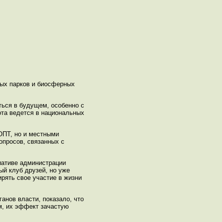
ых парков и биосферных
ься в будущем, особенно с
ота ведется в национальных
ОПТ, но и местными
опросов, связанных с
иативе администрации
й клуб друзей, но уже
рять свое участие в жизни
нов власти, показало, что
, их эффект зачастую