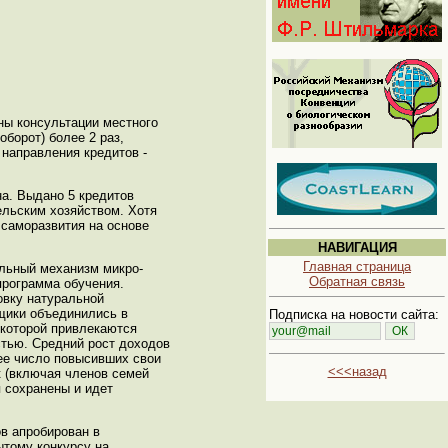
ны консультации местного
борот) более 2 раз,
 направления кредитов -
а. Выдано 5 кредитов
ельским хозяйством. Хотя
 саморазвития на основе
НАВИГАЦИЯ
Главная страница
альный механизм микро-
Обратная связь
программа обучения.
овку натуральной
мщики объединились в
Подписка на новости сайта:
которой привлекаются
тью. Средний рост доходов
ее число повысивших свои
<<<назад
к (включая членов семей
 сохранены и идет
ов апробирован в
ытому конкурсу на