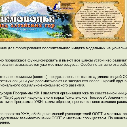
ение для формирования положительного имиджа модельных национальн
о продолжают функционировать и имеют все шансы устойчиво развиват
итования изыскиваются уже местные ресурсы. Особенно активно эта раб
тования комиссии (советы), представлены не только администрацией О
стных общин и уже рассматривают на заседаниях более широкий круг в
гионального социально-экономического развития.
дходов Программы УЖН является организация уже по собственной иниц
 "Клуб друзей национального парка "Смоленское Поозерье". Аналогичны
частники Программы УЖН, таким образом, проявляют свое желание расши
ов проектов УЖН, обобщение мнений руководителей ООПТ и местных орга
уктивных взаимоотношений ООПТ с местным сообществом. По оценкам
щения.