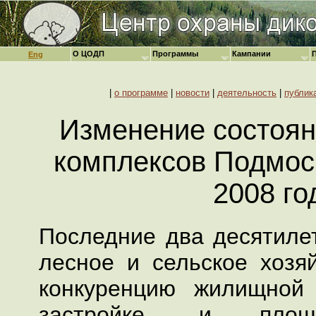
О ЦОДП
Программы
Кампании
Eng
|
о программе
|
новости
|
деятельность
|
публик
Изменение состоя
комплексов Подмоск
2008 го
Последние два десятиле
лесное и сельское хозя
конкуренцию жилищной
застройке, и площ