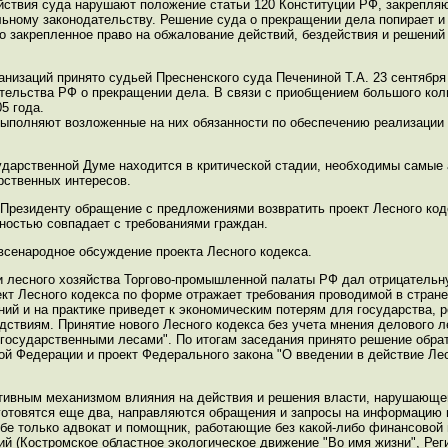
ействия суда нарушают положение статьи 120 Конституции РФ, закрепля
ьному законодательству. Решение суда о прекращении дела попирает и 
о закрепленное право на обжалование действий, бездействия и решений
анизаций принято судьей Пресненского суда Печениной Т.А. 23 сентября
тельства РФ о прекращении дела. В связи с приобщением большого кол
5 года.
выполняют возложенные на них обязанности по обеспечению реализации
ударственной Думе находится в критической стадии, необходимы самые
рственных интересов.
Президенту обращение с предложениями возвратить проект Лесного код
лностью совпадает с требованиями граждан.
всенародное обсуждение проекта Лесного кодекса.
и лесного хозяйства Торгово-промышленной палаты РФ дал отрицательн
кт Лесного кодекса по форме отражает требования проводимой в стран
ий и на практике приведет к экономическим потерям для государства, 
ствиям. Принятие нового Лесного кодекса без учета мнения делового л
государственными лесами". По итогам заседания принято решение обра
ой Федерации и проект Федерального закона "О введении в действие Ле
тивным механизмом влияния на действия и решения власти, нарушающе
 готовятся еще два, направляются обращения и запросы на информацию 
себе только адвокат и помощник, работающие без какой-либо финансовой
й (Костромское областное экологическое движение "Во имя жизни", Ре