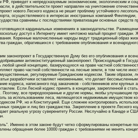
ом РФ, приведет к непредсказуемым экономическим, экологическим и со
асли, в действительности проект направлен на уничтожение отечестве
роект нового Лесного кодекса не решит проблему устойчивого лесопольз
порта, осуществляемого в интересах иностранных компаний Финляндии, К
осударства сравнимы с последствиями приватизации основных средств п
готовящихся кардинальных изменениях в законодательстве. Размещение
поскольку доступ к Интернету имеет ничтожно малый процент граждан. 
ования. Коренные малочисленные народы ведут традиционный образ жиз
ва граждан, обратившихся с требованием опубликования и всенародног
м законопроект в Государственную Думу без его опубликования и всен
добрившими антиконституционный законопроект. Происходящий в Госуд
ть любой ценой концепцию, базирующуюся на праве частной собственнос
крепляют право частной собственности на лесные земли, в том числе инос
имущественные, регулируемые Гражданским кодексом. Таким образом, л
татьи разработчики оставляют неизменными, что делает бессмысленными
ние кодекса, написанного под заказчиков - собственников или крупных 
таклем. Если Лесной кодекс принять в концепции, закрепленной в статья
. Поэтому, все природоохранные и другие нормы, якобы улучшающие про
роль за использованием леса, являющегося недвижимым имуществом кон
одексом РФ, но и Конституцией. Еще сложнее контролировать использо
нных граждан и лиц без гражданства. Закрепление в проекте Лесного ко
здает реальную угрозу суверенитету России. Неслучайно в Канаде и СШ
н.
ель". Именно в этом законе будут четко сформулированы конкретные по
влены обращения более 10000 граждан с требованиями не менять конце