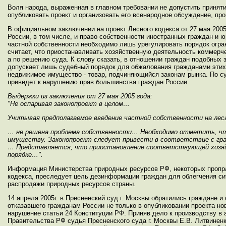
Воля народа, выраженная в главном требовании не допустить приняти
опубликовать проект и организовать его всенародное обсуждение, про
В официальном заключении на проект Лесного кодекса от 27 мая 2005
России, в том числе, и право собственности иностранных граждан и ю
частной собственности необходимо лишь урегулировать порядок огра
считает, что приостанавливать хозяйственную деятельность коммерче
а по решению суда. К слову сказать, в отношении граждан подобных 
допускает лишь судебный порядок для обжалования гражданами этих
недвижимое имущество - товар, подчиняющийся законам рынка. По су
приведет к нарушению прав большинства граждан России.
Выдержки из заключения от 27 мая 2005 года:
"Не оспаривая законопроект в целом…
Учитывая предполагаемое введение частной собственности на леса
… не решена проблема собственности… Необходимо отметить, что
имуществу. Законопроект следует привести в соответствие с г
… Представляется, что приостановление соответствующей хозяй
порядке…".
Информация Министерства природных ресурсов РФ, некоторых пропра
кодекса, преследует цель дезинформации граждан для облегчения си
распродажи природных ресурсов страны.
14 апреля 2005г. в Пресненский суд г. Москвы обратились граждане и
отказавшего гражданам России не только в опубликовании проекта но
нарушение статьи 24 Конституции РФ. Приняв дело к производству в а
Правительства РФ судья Пресненского суда г. Москвы Е.В. Литвинен