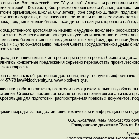
рганизация Экологический клуб "Улукиткан", Алтайская региональная об
ких матерей г. Кострома, Костромское дворянское собрание, региональн
тские организации, школы, библиотеки). Уже собрано 11 тысяч подписе
сы всего общества, а его наиболее состоятельная во всех смыслах это
екс, средний и малый бизнес - находится в позиции стороннего наблюд
к общественного достояния нынешних и будущих поколений российского
я этого. Нам необходимо объединить усилия и возможности всех слоев
обжалованию бездействия высших должностных лиц Государственной Дум
екса РФ; 2) по обжалованию Решения Совета Государственной Думы о на
вое чтение.
раждан и национальных интересов при оценке проекта Лесного кодекса
 явились конкретные предложения серьезно переработать проект Лесног
 законопроекта.
ав на леса как общественное достояние, могут получить информацию: 11
4-57-78 law@biodiversity.ru, www.biodiversity.ru
ационная работа ведется адвокатом и помощником только на добровольн
остоянии. Огромная помощь оказывается маленькими региональными орг
ровольцев для подготовки, распространения правовых документов, под
икой природы" за предоставление технической и информационной подд
О.А. Яковлева, член Московской об
Гражданское движение "Земля Ро
Право
Костромское областное экологическо