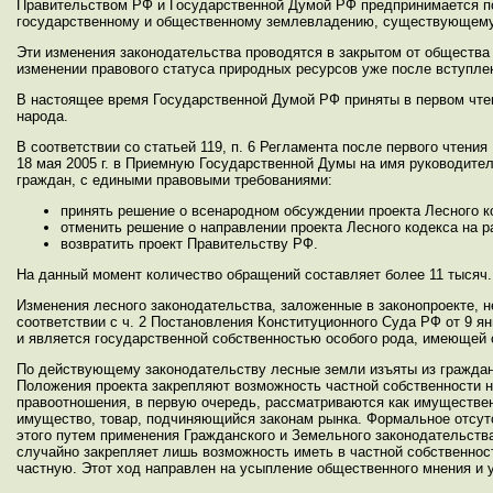
Правительством РФ и Государственной Думой РФ предпринимается по
государственному и общественному землевладению, существующему
Эти изменения законодательства проводятся в закрытом от общества
изменении правового статуса природных ресурсов уже после вступлен
В настоящее время Государственной Думой РФ приняты в первом чтен
народа.
В соответствии со статьей 119, п. 6 Регламента после первого чтен
18 мая 2005 г. в Приемную Государственной Думы на имя руководите
граждан, с едиными правовыми требованиями:
принять решение о всенародном обсуждении проекта Лесного к
отменить решение о направлении проекта Лесного кодекса на р
возвратить проект Правительству РФ.
На данный момент количество обращений составляет более 11 тысяч.
Изменения лесного законодательства, заложенные в законопроекте, 
соответствии с ч. 2 Постановления Конституционного Суда РФ от 9 я
и является государственной собственностью особого рода, имеющей
По действующему законодательству лесные земли изъяты из гражданс
Положения проекта закрепляют возможность частной собственности н
правоотношения, в первую очередь, рассматриваются как имуществе
имущество, товар, подчиняющийся законам рынка. Формальное отсутс
этого путем применения Гражданского и Земельного законодательства
случайно закрепляет лишь возможность иметь в частной собственнос
частную. Этот ход направлен на усыпление общественного мнения и 