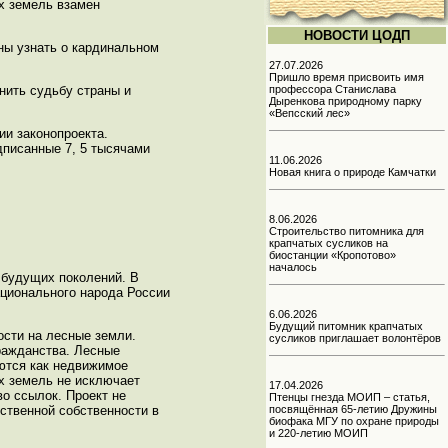
х земель взамен
НОВОСТИ ЦОДП
ны узнать о кардинальном
27.07.2026
Пришло время присвоить имя
нить судьбу страны и
профессора Станислава
Дыренкова природному парку
«Вепсский лес»
ии законопроекта.
дписанные 7, 5 тысячами
11.06.2026
Новая книга о природе Камчатки
8.06.2026
Строительство питомника для
крапчатых сусликов на
биостанции «Кропотово»
началось
 будущих поколений. В
ационального народа России
6.06.2026
Будущий питомник крапчатых
ости на лесные земли.
сусликов приглашает волонтёров
ражданства. Лесные
ются как недвижимое
х земель не исключает
17.04.2026
во ссылок. Проект не
Птенцы гнезда МОИП – статья,
ственной собственности в
посвящённая 65-летию Дружины
биофака МГУ по охране природы
и 220-летию МОИП