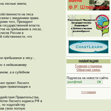
 на лесные земли,
собственности на леса
 связи с введением права
роме того, Президент
а государственной власти,
тов на пребывание в лесах,
лесов России в
й собственности, что
на пребывание в лесу…
НАВИГАЦИЯ
ес к недвижимому
Главная страница
Обратная связь
ном, а в судебном
Подписка на новости сайта:
нил проект Лесного
идеи приватизации и
<<<назад
ездействия Правительства,
ботке Лесного кодекса РФ в
, по ходатайству
овав свою полную