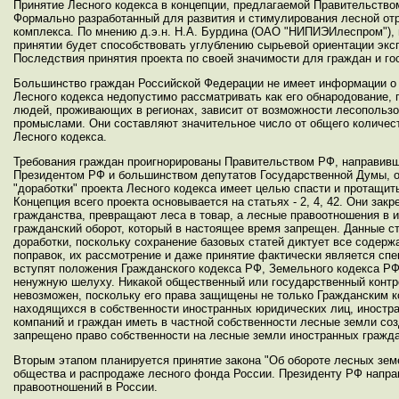
Принятие Лесного кодекса в концепции, предлагаемой Правительств
Формально разработанный для развития и стимулирования лесной отр
комплекса. По мнению д.э.н. Н.А. Бурдина (ОАО "НИПИЭИлеспром"), п
принятии будет способствовать углублению сырьевой ориентации экс
Последствия принятия проекта по своей значимости для граждан и г
Большинство граждан Российской Федерации не имеет информации о 
Лесного кодекса недопустимо рассматривать как его обнародование, 
людей, проживающих в регионах, зависит от возможности лесопольз
промыслами. Они составляют значительное число от общего количест
Лесного кодекса.
Требования граждан проигнорированы Правительством РФ, направивши
Президентом РФ и большинством депутатов Государственной Думы, о
"доработки" проекта Лесного кодекса имеет целью спасти и протащи
Концепция всего проекта основывается на статьях - 2, 4, 42. Они за
гражданства, превращают леса в товар, а лесные правоотношения в 
гражданский оборот, который в настоящее время запрещен. Данные с
доработки, поскольку сохранение базовых статей диктует все содержа
поправок, их рассмотрение и даже принятие фактически является спек
вступят положения Гражданского кодекса РФ, Земельного кодекса РФ
ненужную шелуху. Никакой общественный или государственный конт
невозможен, поскольку его права защищены не только Гражданским к
находящихся в собственности иностранных юридических лиц, иностра
компаний и граждан иметь в частной собственности лесные земли со
запрещено право собственности на лесные земли иностранных гражда
Вторым этапом планируется принятие закона "Об обороте лесных зем
общества и распродаже лесного фонда России. Президенту РФ напра
правоотношений в России.