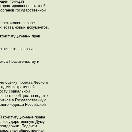
ющей принцип
гарантированное статьей
 органов государственной
 состоялось первое
ичества новых документов,
 конституционных прав
 активные правовые
екса Правительству и
ую оценку проекта Лесного
е административной
росту социальной
есного сообщества ведет к
титься в Государственную
сного кодекса Российской
й конституционные права
в Государственную Думу,
 поддержки. Подписи
гиональная общественная