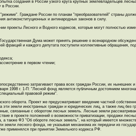
пытка создания в России узкого круга крупных землевладельцев лесны
 в России.
 "режиме". Граждане России по планам "преобразователей" страны долж
ия антиконституционных и антинародных законов в силу.
ии проекты Лесного и Водного кодексов, которые могут полностью изме
ия Государственная Дума может принять решение о всенародном обсужден
лей фракций и каждого депутата поступили коллективные обращения, по
одекса;
ассмотрение в первом чтении;
непосредственно затрагивают права всех граждан России, их нынешних и
нваря 1998 г. 1-П: "Лесной фонд является публичным достоянием многон
 специальный правовой режим".
кого оборота. Проект же предусматривает введение частной собственн
а эти земли иностранных граждан и юридических лиц, а также лиц без г
нные, связанные с оборотом лесных земель. Лесные земли рассматрива
твие в проекте положений о возможности приватизации, продажи лесны
, а также ФЗ "Об обороте лесных земель", на который имеется множест
ти земли лесного фонда, не указывая механизма их передачи из государ
уже применялся при принятии Земельного кодекса РФ.