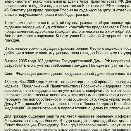
зависимость от исполнительной власти в лице Правительства РФ. Д
независимости судей и подчинения только Конституции РФ и федерал
46 Конституции право граждан России на судебную защиту, и отдельн
власти, нарушающих права и свободы граждан.
То же самое заявление от другой группы граждан и общественных орг
судебное заседание. Суд отклонил ходатайство представителя Прави
представленных адвокатом граждан, дело отложено на 27 октября 200
Все ветви власти нарушают Конституцию Российской Федерации, не 
граждан.
В настоящее время ситуация с рассмотрением Лесного кодекса в Гос
действия в защиту конституционных прав граждан России и ее госуда
В июле 2005 года 103 депутата Государственной Думы РФ направили 
разработать его с учетом требований граждан. Позиция депутатов по
Совет Федерации рекомендовал Государственной Думе организовать 
15 сентября 2005 года Комитет по развитию лесной промышленности 
кодекса: "Предложенный Правительством Российской Федерации прое
реформы, но его содержание не учитывает специфики лесных отношен
напряженности в лесных поселках и негативным экологическим послед
переделу лесной собственности и разрушению структуры управления 
Думу РФ с просьбой вернуть проект нового Лесного кодекса Российск
Федерации" на рассмотрение в первом чтении с целью их отклонения.
Для граждан судебная защита является наиболее реальным и эффек
большинства граждан России. В суде находятся два судебных дела,
Совет Федерации, Президенту. Весь груз правовой работы несут на 
собирают маленькие региональные организации различных направлени