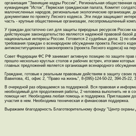
организация "Звенящие кедры России", Региональная общественная о
кумандинцев "Исток", Пермская гражданская палата, Комитет солдатс
малочисленных народов, региональные экологические организации, де
документами по проекту Лесного кодекса. Эти люди защищают интере
часть - крупные общественные организации, лесопромышленный компл
У граждан достаточно сил для защиты природных ресурсов России ка
действующее законодательство являются надежной правовой базой дл
национальные интересы России. Готовится 2 судебных дела: 1) по 
требования граждан о всенародном обсуждении проекта Лесного код
антиконституционного законопроекта (проекта Лесного кодекса) на пер
Совет Федерации ФС РФ занимает активную позицию по защите прав г
прошло несколько круглых столов и рабочих встреч, итогами которых
главных предложений является организация всенародного обсуждения
Граждане, готовые к реальным правовым действиям в защиту своих пр
Вавилова, 41, офис 2, "Право на жизнь", 8-(095)-124-50-22, 394-25-22, 34
В очередной раз обращаемся за поддержкой. Вся правовая и информ
необходимый для продолжения работы, 2 человека выполнить не в с
помощи нет. Необходима любая помощь и поддержка. Приглашаем доб
участия в нем. Необходима техническая и финансовая поддержка.
Выражаем благодарность Благотворительному фонду "Центр охраны д