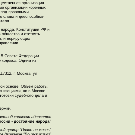
щественная организация
ые организации коренных
й под правовыми
го слова и дееспособная
ателя.
 народа. Конституция РФ и
 общества и отстоять
ы, игнорирующих
правлении
. В Совете Федерации
о кодекса. Одним из
7312, г. Москва, ул.
ой основе. Объем работы,
анизациями, но в Москве
готовки судебного дела и
ержки.
ластной коллегии адвокатов
ссии - достояние народа"
вой центр "Право на жизнь"
е движение "Во имя жизни"