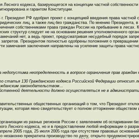
я Лесного кодекса, базирующегося на концепции частной собственности
игнорирована и гарантом Конституции.
 г. Президент РФ одобрил проект с концепцией введения права частной 
ридических лиц, а также лиц без гражданства. По мнению Президента, в
ничения собственниками права граждан России на пребывание в лесах. К
ских структур следует не на основании решения уполномоченного орган
замечаний нет, а ведь проект, предусматривая несудебный порядок запре
 запретов. Президентом полностью одобрены положения о превращении 
ти замечания заключения направлены на усиление защиты права частно
 недопустима неопределенность в вопросе ограничения прав граждан 
 статья 130 Гражданского кодекса Российской Федерации относит л
ражданским законодательством…
ственной деятельности должно осуществляться не в административ
вительственных общественных организаций о том, что Президент откло
туации, которая явно свидетельствует о полном отторжении обществом 
 организации из разных регионов России с заявлением об оспаривании б
вого Лесного кодекса, но и в предоставлении любой информации о разра
преле 2005 года, 25 июля 2005 года при отсутствии правовых оснований
ко незаконно прекратила производство по делу, открыто продемонстрир