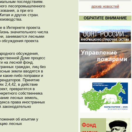
циальным последствиям.
нного лесопромышленного
архив новостей
ования, а при его
итая и других стран.
ОБРАТИТЕ ВНИМАНИЕ
роизводства.
 в Интернете проекта
Жизнь значительного числа
ни, занимаются лесными
о обсуждения проекта
ародного обсуждения,
арственной Думе процесс
ти на лесной фонд.
транных граждан, лиц без
есные земли вводятся в
 какие-либо поправки и
арендаторов. Принятие
х 2,4,42, в действие
ект, превратятся в
кретного собственника
вание лесных земель,
декса права иностранных
А законодательно
ложения об изъятии у
пцию лесных