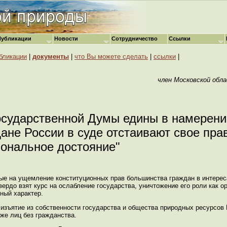
Публикации
Новости
Сотрудничество
Ссылки
бликации
|
документы
|
что Вы можете сделать
|
ссылки
|
член Московской обла
осударственной Думы едины в намерени
ане России в суде отстаивают свое прав
ональное достояние"
ые на ущемление конституционных прав большинства граждан в интерес
вердо взят курс на ослабление государства, уничтожение его роли как 
ный характер.
изъятие из собственности государства и общества природных ресурсов 
же лиц без гражданства.