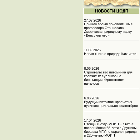
НОВОСТИ ЦОДП
27.07.2026
Пришло время присвоить имя
профессора Станислава
Дыренкова природному парку
«Вепсский лес»
11.06.2026
Новая книга о природе Камчатки
8.06.2026
Строительство питомника для
крапчатых сусликов на
биостанции «Кропотово»
началось
6.06.2026
Будущий питомник крапчатых
сусликов приглашает волонтёров
17.04.2026
Птенцы гнезда МОИП – статья,
посвящённая 65-летию Дружины
биофака МГУ по охране природы
и 220-летию МОИП