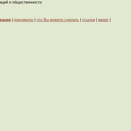
аций и общественности.
кации
|
документы
|
что Вы можете сделать
|
ссылки
|
вверх
|