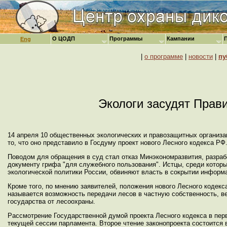
О ЦОДП
Программы
Кампании
Eng
|
о программе
|
новости
|
пу
Экологи засудят Прави
14 апреля 10 общественных экологических и правозащитных организа
то, что оно представило в Госдуму проект нового Лесного кодекса РФ
Поводом для обращения в суд стал отказ Минэкономразвития, разраб
документу грифа "для служебного пользования". Истцы, среди котор
экологической политики России, обвиняют власть в сокрытии информа
Кроме того, по мнению заявителей, положения нового Лесного кодек
называется возможность передачи лесов в частную собственность, в
государства от лесоохраны.
Рассмотрение Государственной думой проекта Лесного кодекса в перв
текущей сессии парламента. Второе чтение законопроекта состоится