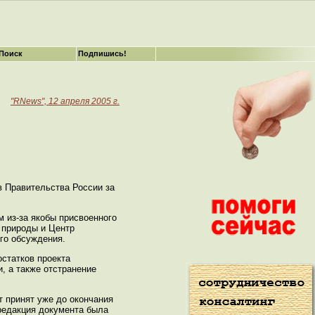
Поиск
Подпишись!
"RNews", 12 апреля 2005 г.
в Правительства России за
 из-за якобы присвоенного
 природы и Центр
ого обсуждения.
статков проекта
, а также отстранение
т принят уже до окончания
 редакция документа была