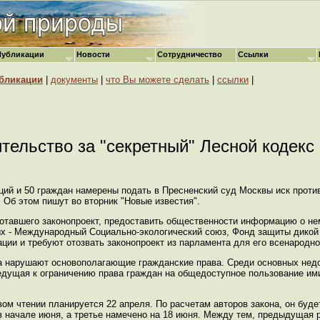
Публикации
Новости
Сотрудничество
Ссылки
бликации
|
документы
|
что Вы можете сделать
|
ссылки
|
тельство за "секретный" Лесной кодекс
ций и 50 граждан намерены подать в Пресненский суд Москвы иск проти
. Об этом пишут во вторник "Новые известия".
отавшего законопроект, предоставить общественности информацию о нем
ых - Международный Социально-экологический союз, Фонд защиты дикой
ции и требуют отозвать законопроект из парламента для его всенародн
са нарушают основополагающие гражданские права. Среди основных недо
едущая к ограничению права граждан на общедоступное пользование ими
ом чтении планируется 22 апреля. По расчетам авторов закона, он буде
 в начале июня, а третье намечено на 18 июня. Между тем, предыдущая