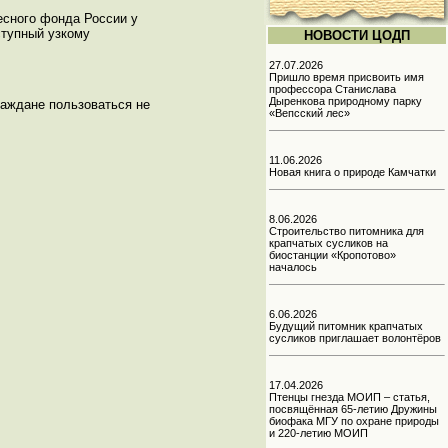
есного фонда России у
ступный узкому
НОВОСТИ ЦОДП
27.07.2026
Пришло время присвоить имя
профессора Станислава
Дыренкова природному парку
раждане пользоваться не
«Вепсский лес»
11.06.2026
Новая книга о природе Камчатки
8.06.2026
Строительство питомника для
крапчатых сусликов на
биостанции «Кропотово»
началось
6.06.2026
Будущий питомник крапчатых
сусликов приглашает волонтёров
17.04.2026
Птенцы гнезда МОИП – статья,
посвящённая 65-летию Дружины
биофака МГУ по охране природы
и 220-летию МОИП