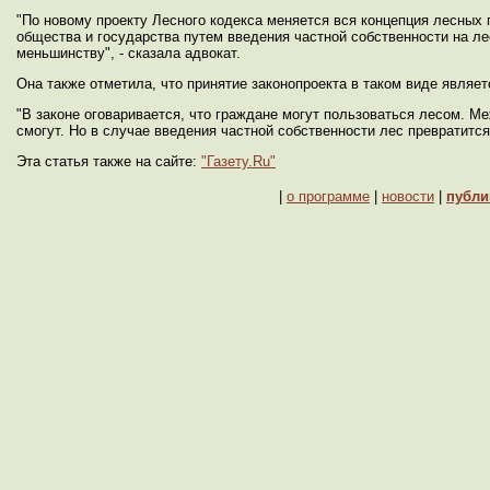
"По новому проекту Лесного кодекса меняется вся концепция лесных 
общества и государства путем введения частной собственности на ле
меньшинству", - сказала адвокат.
Она также отметила, что принятие законопроекта в таком виде являе
"В законе оговаривается, что граждане могут пользоваться лесом. 
смогут. Но в случае введения частной собственности лес превратитс
Эта статья также на сайте:
"Газету.Ru"
|
о программе
|
новости
|
публи