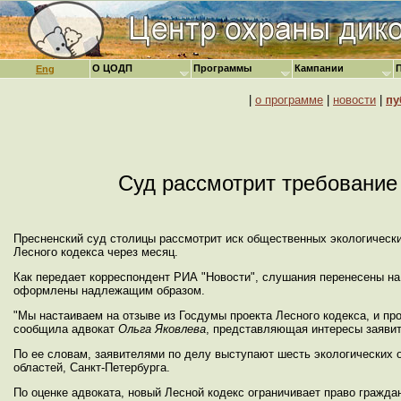
О ЦОДП
Программы
Кампании
Eng
|
о программе
|
новости
|
пу
Суд рассмотрит требование 
Пресненский суд столицы рассмотрит иск общественных экологически
Лесного кодекса через месяц.
Как передает корреспондент РИА "Новости", слушания перенесены на 
оформлены надлежащим образом.
"Мы настаиваем на отзыве из Госдумы проекта Лесного кодекса, и про
сообщила адвокат
Ольга Яковлева
, представляющая интересы заявит
По ее словам, заявителями по делу выступают шесть экологических о
областей, Санкт-Петербурга.
По оценке адвоката, новый Лесной кодекс ограничивает право гражд