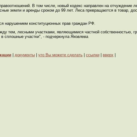
правоотношений. В том числе, новый кодекс направлен на отчуждение л
сные земли и аренды сроком до 99 лет. Леса превращаются в товар, до
тся нарушением конституционных прав граждан РФ.
Между тем, лесными участками, являющимися частной собственностью, г
я в сплошные участки", - подчеркнула
Яковлева
.
кации
|
документы
|
что Вы можете сделать
|
ссылки
|
вверх
|