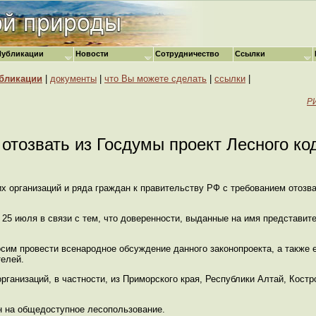
Публикации
Новости
Сотрудничество
Ссылки
бликации
|
документы
|
что Вы можете сделать
|
ссылки
|
РИ
отозвать из Госдумы проект Лесного ко
х организаций и ряда граждан к правительству РФ с требованием отозва
25 июля в связи с тем, что доверенности, выданные на имя представите
сим провести всенародное обсуждение данного законопроекта, а также е
елей.
рганизаций, в частности, из Приморского края, Республики Алтай, Кост
ан на общедоступное лесопользование.