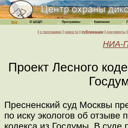
О ЦОДП
Программы
Кампании
Eng
|
о программе
|
новости
|
публикации
|
документы
НИА-П
Проект Лесного коде
Госду
Пресненский суд Москвы пр
по иску экологов об отзыве 
кодекса из Госдумы. В суде 