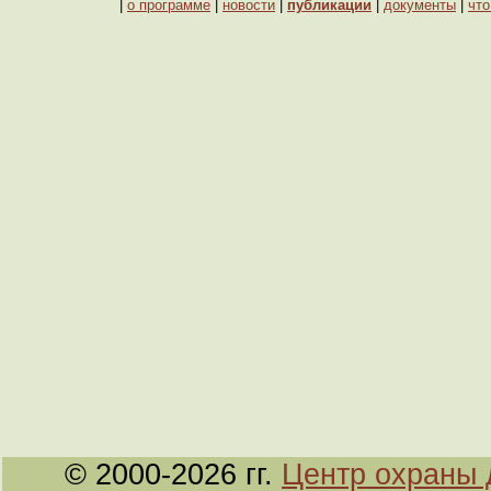
|
о программе
|
новости
|
публикации
|
документы
|
что
© 2000-2026 гг.
Центр охраны 