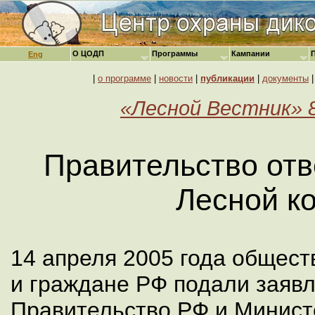
О ЦОДП
Программы
Кампании
Eng
|
о программе
|
новости
|
публикации
|
документы
«Лесной Вестник» 8(
Правительство отв
Лесной к
14 апреля 2005 года общес
и граждане РФ подали заявл
Правительство РФ и Минист