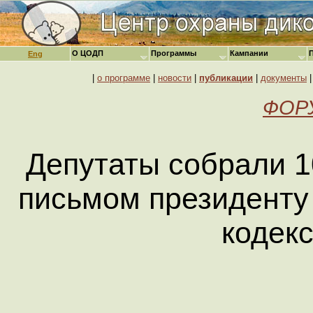
О ЦОДП
Программы
Кампании
Eng
|
о программе
|
новости
|
публикации
|
документы
ФОРУ
Депутаты собрали 1
письмом президенту
кодек