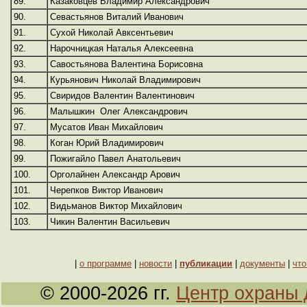
89.
Казаковцев Владимир Александрович
90.
Севастьянов Виталий Иванович
91.
Сухой Николай Авксентьевич
92.
Нарочницкая Наталья Алексеевна
93.
Савостьянова Валентина Борисовна
94.
Курьянович Николай Владимирович
95.
Свиридов Валентин Валентинович
96.
Малышкин Олег Александрович
97.
Мусатов Иван Михайлович
98.
Коган Юрий Владимирович
99.
Пожигайло Павел Анатольевич
100.
Орголайнен Александр Арович
101.
Черепков Виктор Иванович
102.
Видьманов Виктор Михайлович
103.
Чикин Валентин Васильевич
|
о программе
|
новости
|
публикации
|
документы
|
что
© 2000-2026 гг.
Центр охраны 