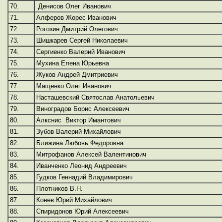
70.
Денисов Олег Иванович
71.
Алферов Жорес Иванович
72.
Рогозин Дмитрий Олегович
73.
Шишкарев Сергей Николаевич
74.
Сергиенко Валерий Иванович
75.
Мухина Елена Юрьевна
76.
Жуков Андрей Дмитриевич
77.
Мащенко Олег Иванович
78.
Насташевский Святослав Анатольевич
79.
Виноградов Борис Алексеевич
80.
Алкснис Виктор Имантович
81.
Зубов Валерий Михайлович
82.
Ближина Любовь Федоровна
83.
Митрофанов Алексей Валентинович
84.
Иванченко Леонид Андреевич
85.
Гудков Геннадий Владимирович
86.
Плотников В.Н.
87.
Конев Юрий Михайлович
88.
Спиридонов Юрий Алексеевич