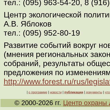
тел.: (095) 963-54-20, 8 (916
Центр экологической полити
А.В. Яблоков
тел.: (095) 952-80-19
Развитие событий вокруг но
(мнения региональных зако
собраний, результаты обще
предложения по изменениям
http://www.forest.ru/rus/legis
|
о программе
|
новости
|
публикации
|
документы
|
что
© 2000-2026 гг.
Центр охраны 