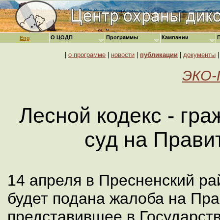
О ЦОДП
Программы
Кампании
Eng
|
о программе
|
новости
|
публикации
|
документы
ЭКО-П
Лесной кодекс - гр
суд на Прави
14 апреля в Пресненский ра
будет подана жалоба на Пра
представившее в Государст