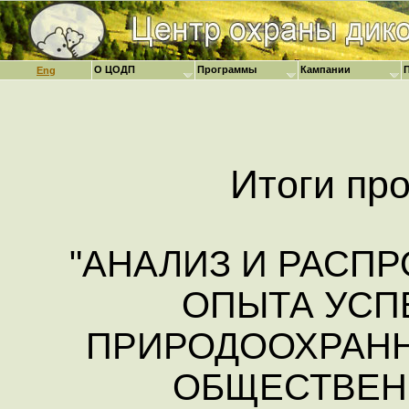
О ЦОДП
Программы
Кампании
Eng
Итоги пр
"АНАЛИЗ И РАСП
ОПЫТА УС
ПРИРОДООХРАН
ОБЩЕСТВЕН