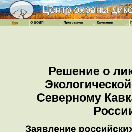
О ЦОДП
Программы
Кампании
Eng
Решение о ли
Экологической
Северному Кавк
Росси
Заявление российски