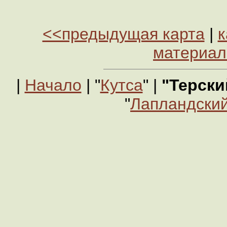
<<предыдущая карта
|
к
материа
|
Начало
| "
Кутса
" |
"Терски
"
Лапландский