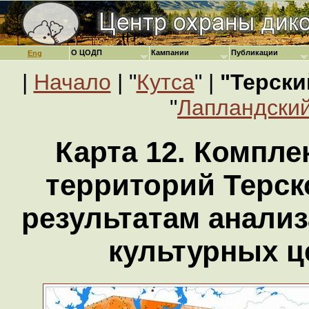
О ЦОДП
Кампании
Публикации
Eng
|
Начало
| "
Кутса
" |
"Терски
"
Лапландский
Карта 12. Компле
территорий Терск
результатам анали
культурных ц