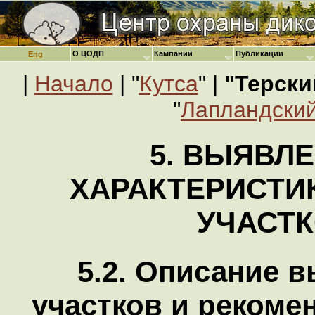
О ЦОДП
Кампании
Публикации
Eng
|
Начало
| "
Кутса
" |
"Терски
"
Лапландский
5. ВЫЯВЛЕ
ХАРАКТЕРИСТИ
УЧАСТ
5.2. Описание 
участков и реком