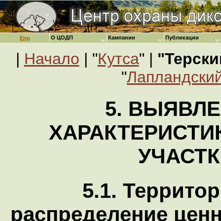
О ЦОДП
Кампании
Публикации
Eng
|
Начало
| "
Кутса
" |
"Терски
"
Лапландский
5. ВЫЯВЛЕ
ХАРАКТЕРИСТИ
УЧАСТ
5.1. Террито
распределение цен