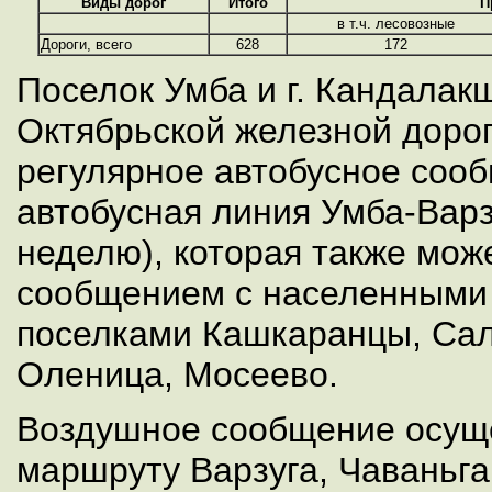
Виды дорог
Итого
П
в т.ч. лесовозные
Дороги, всего
628
172
Поселок Умба и г. Кандалак
Октябрьской железной доро
регулярное автобусное сооб
автобусная линия Умба-Варз
неделю), которая также мож
сообщением с населенными
поселками Кашкаранцы, Сал
Оленица, Мосеево.
Воздушное сообщение осуще
маршруту Варзуга, Чаваньга