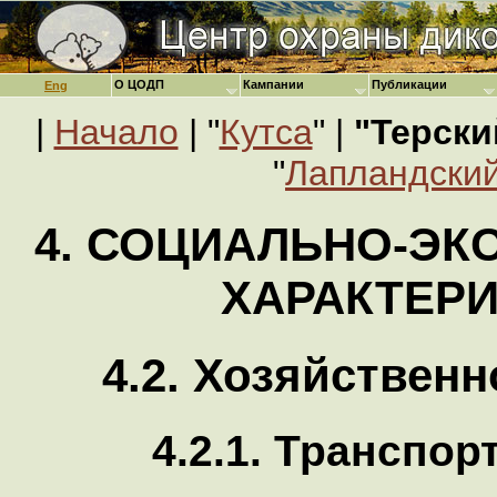
О ЦОДП
Кампании
Публикации
Eng
|
Начало
| "
Кутса
" |
"Терски
"
Лапландский
4. СОЦИАЛЬНО-Э
ХАРАКТЕР
4.2. Хозяйствен
4.2.1. Транспор