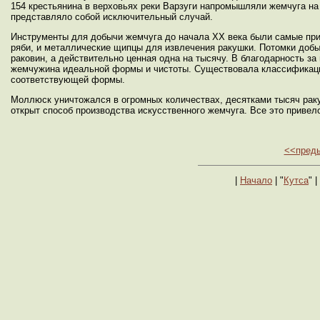
154 крестьянина в верховьях реки Варзуги напромышляли жемчуга на 
представляло собой исключительный случай.
Инструменты для добычи жемчуга до начала ХХ века были самые при
ряби, и металлические щипцы для извлечения ракушки. Потомки доб
раковин, а действительно ценная одна на тысячу. В благодарность з
жемчужина идеальной формы и чистоты. Существовала классификация 
соответствующей формы.
Моллюск уничтожался в огромных количествах, десятками тысяч раку
открыт способ производства искусственного жемчуга. Все это привело
<<пред
|
Начало
| "
Кутса
" |