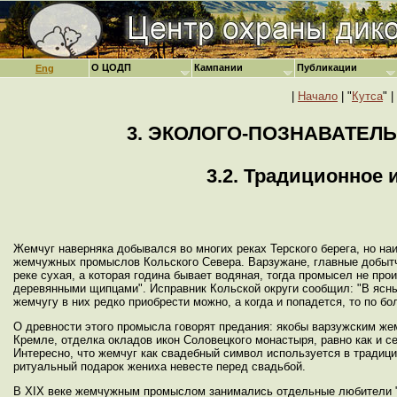
О ЦОДП
Кампании
Публикации
Eng
|
Начало
| "
Кутса
" |
3. ЭКОЛОГО-ПОЗНАВАТЕЛ
3.2. Традиционное
Жемчуг наверняка добывался во многих реках Терского берега, но н
жемчужных промыслов Кольского Севера. Варзужане, главные добытчики
реке сухая, а которая година бывает водяная, тогда промысел не прои
деревянными щипцами". Исправник Кольской округи сообщил: "В ясны
жемчугу в них редко приобрести можно, а когда и попадется, то по бо
О древности этого промысла говорят предания: якобы варзужским жем
Кремле, отделка окладов икон Соловецкого монастыря, равно как и с
Интересно, что жемчуг как свадебный символ используется в традицио
ритуальный подарок жениха невесте перед свадьбой.
В XIX веке жемчужным промыслом занимались отдельные любители "и