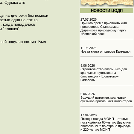
а. Однако это
НОВОСТИ ЦОДП
ы на дне реки без помехи
27.07.2026
остью одна на сотню
Пришло время присвоить имя
, когда попадалась
профессора Станислава
и "плашка"
Дыренкова природному парку
«Вепсский лес»
ьшей популярностью. Был
11.06.2026
Новая книга о природе Камчатки
8.06.2026
Строительство питомника для
крапчатых сусликов на
биостанции «Кропотово»
началось
6.06.2026
Будущий питомник крапчатых
сусликов приглашает волонтёров
17.04.2026
Птенцы гнезда МОИП – статья,
посвящённая 65-летию Дружины
биофака МГУ по охране природы
и 220-летию МОИП