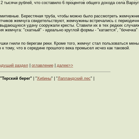
2 тысячи рублей, что составило 6 процентов общего дохода села Варзуг
митивные. Берестяная труба, чтобы можно было рассмотреть жемчужниц
ытчиков жемчуга свидетельствуют, жемчужины встречались с периодичн
а выдающуюся удачу сооружали кресты. Ставили их в тех редких случаях
жемчуга: "скатный" - идеально круглой формы - "катается", "бочечка" 
шки гнили по берегам реки. Кроме того, жемчуг стал пользоваться мен
 к тому, что в середине прошлого века промысел исчез как таковой.
ыдущий раздел
|
оглавление
|
далее>>
"Терский берег"
| "
Хибины
" | "
Лапландский лес
" |