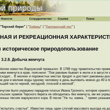
Новости
Сотрудничество
Ссылки
Поиск
"Терский берег"
| "
Хибины
" | "
Лапландский лес
" |
ЬНАЯ И РЕКРЕАЦИОННАЯ ХАРАКТЕРИСТ
 и историческое природопользование
3.2.8. Добыча жемчуга
аиболее известен Варзужский промысел. В 1789 году правительство пров
 жемчуга в крае, пояснили: "Лов раковин бывает в июле и в августе в 
сходит... В мелких и порожистых местах бродят и достают раковины рука
е дни и мелкие воды одному человеку в день выловить можно до 40 и б
льшей части черной, негодной, плоской и мелкой".
чугом было украшено парадное платье Ивана Грозного, которое хранитс
ельских храмов Терского берега не обходилась без жемчуга, им же укр
нных песнях варзужского хора. В песне "Уж ты, камка..." прямо указыва
спытать счастье". Известен лишь один случай массового выхода на до