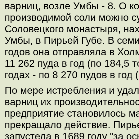
варниц, возле Умбы - 8. О к
производимой соли можно с
Соловецкого монастыря, на
Умбы, в Пирьей Губе. В сем
годов она отправляла в Хол
11 262 пуда в год (по 184,5 
годах - по 8 270 пудов в год 
По мере истребления и удал
варниц их производительно
предприятие становилось м
прекращало действие. Пирь
запустела в 1689 году "за о