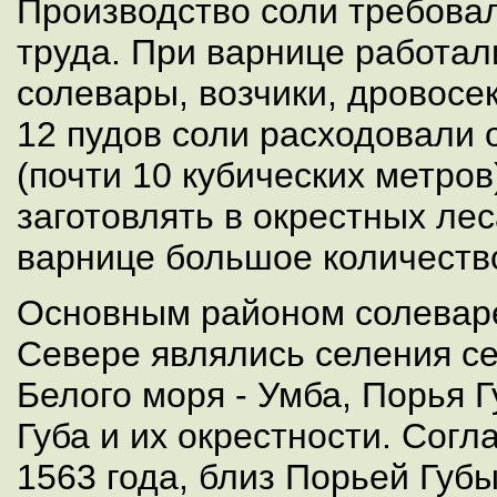
Производство соли требова
труда. При варнице работал
солевары, возчики, дровосек
12 пудов соли расходовали 
(почти 10 кубических метро
заготовлять в окрестных лес
варнице большое количеств
Основным районом солевар
Севере являлись селения се
Белого моря - Умба, Порья Г
Губа и их окрестности. Согл
1563 года, близ Порьей Губ