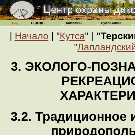
О ЦОДП
Кампании
Публикации
Eng
|
Начало
| "
Кутса
" |
"Терски
"
Лапландский
3. ЭКОЛОГО-ПОЗН
РЕКРЕАЦИ
ХАРАКТЕР
3.2. Традиционное 
природополь