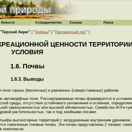
Новости
Сотрудничество
Ссылки
Поиск
"Терский берег"
| "
Хибины
" | "
Лапландский лес
" |
ЕКРЕАЦИОННОЙ ЦЕННОСТИ ТЕРРИТОРИ
УСЛОВИЯ
1.6. Почвы
1.6.3. Выводы
 почв горных (безлесных) и равнинных (северо-таежных) районов.
ью автоморфных почв. Рассматриваемые почвы формируются в условиях
ислой среды, отсутствия устойчивого увлажнения и оглеения, определя
ной завалуненностью или высокой обломочностью. Семейство Al-Fe-гум
дровой растительностью, так и под хвойными лесами.
льефа высокогорных территорий с затрудненным внутренним дренажем
ся гомогенные глеевые почвы. Эти почвы представлены 2 типами: гом
в комплексах.