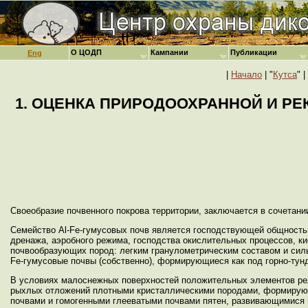
О ЦОДП
Кампании
Публикации
Eng
|
Начало
| "
Кутса
" |
1. ОЦЕНКА ПРИРОДООХРАННОЙ И Р
Своеобразие почвенного покрова территории, заключается в сочетании
Семейство Al-Fe-гумусовых почв является господствующей общност
дренажа, аэробного режима, господства окислительных процессов, к
почвообразующих пород: легким гранулометрическим составом и силь
Fe-гумусовые почвы (собственно), формирующиеся как под горно-тун
В условиях малоснежных поверхностей положительных элементов ре
рыхлых отложений плотными кристаллическими породами, формируют
почвами и гомогенными глееватыми почвами пятен, развивающимися 