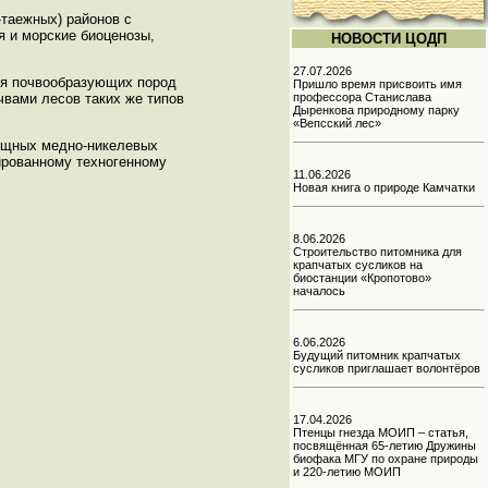
таежных) районов с
 и морские биоценозы,
НОВОСТИ ЦОДП
27.07.2026
ия почвообразующих пород
Пришло время присвоить имя
профессора Станислава
чвами лесов таких же типов
Дыренкова природному парку
«Вепсский лес»
мощных медно-никелевых
ированному техногенному
11.06.2026
Новая книга о природе Камчатки
8.06.2026
Строительство питомника для
крапчатых сусликов на
биостанции «Кропотово»
началось
6.06.2026
Будущий питомник крапчатых
сусликов приглашает волонтёров
17.04.2026
Птенцы гнезда МОИП – статья,
посвящённая 65-летию Дружины
биофака МГУ по охране природы
и 220-летию МОИП