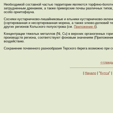
Необходимой составной частью территории являются торфяно-болотн
затрудненным дренажем, а также приморские почвы различных типов
особо орнитофауна.
Сосняки кустарничково-лишайниковые и ельники кустарничково-зеле
(сортированная и несортированная морена, а также элюво-делювий те
других регионов Кольского полуострова (см.
Приложение 4
).
Концентрации тяжелых металлов (Ni, Cu) в верхних органогенных го
производств региона, соответствуют фоновым значениям (Приложение
воздействию.
Сохранение почвенного разнообразия Терского берега возможно при с
<<пред
|
Начало
| "
Кутса
" |