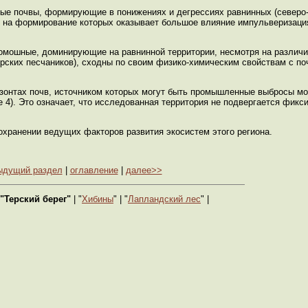
ые почвы, формирующие в понижениях и дегрессиях равнинных (северо-
, на формирование которых оказывает большое влияние импульверизация
номошные, доминирующие на равнинной территории, несмотря на различ
рских песчаников), сходны по своим физико-химическим свойствам с по
ризонтах почв, источником которых могут быть промышленные выбросы 
 4). Это означает, что исследованная территория не подвергается фикс
охранении ведущих факторов развития экосистем этого региона.
ыдущий раздел
|
оглавление
|
далее>>
"Терский берег"
| "
Хибины
" | "
Лапландский лес
" |