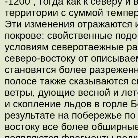
-1200 , тогда как к северу и
территории с суммой темпер
Эти изменения отражаются 
покрове: свойственные под
условиям северотаежные ра
северо-востоку от описывае
становятся более разрежен
полосе также сказываются 
ветры, дующие весной и лет
и скопление льдов в горле Б
результате на побережье по
востоку все более обширны
появляются фрагменты редк