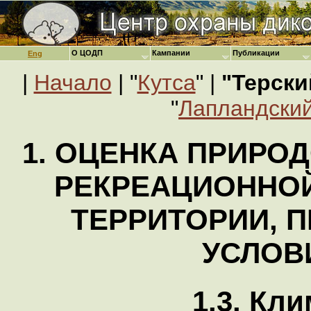
О ЦОДП
Кампании
Публикации
Eng
|
Начало
| "
Кутса
" |
"Терски
"
Лапландский
1. ОЦЕНКА ПРИРО
РЕКРЕАЦИОННО
ТЕРРИТОРИИ, 
УСЛОВ
1.3. Кли