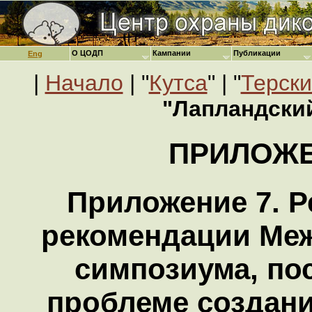
О ЦОДП
Кампании
Публикации
Eng
|
Начало
| "
Кутса
" | "
Терски
"Лапландски
ПРИЛОЖ
Приложение 7. Р
рекомендации Ме
симпозиума, по
проблеме создан