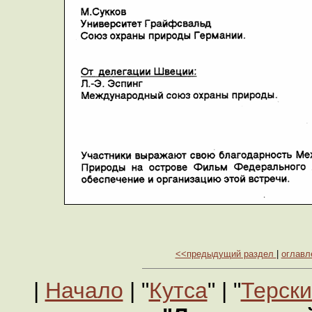
<<предыдущий раздел
|
оглавл
|
Начало
| "
Кутса
" | "
Терски