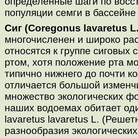
определенные шаги по восс
популяции семги в бассейне
Сиг (Coregonus lavaretus L.
многочисленен и широко ра
относятся к группе сиговых
ртом, хотя положение рта м
типично нижнего до почти ко
отличается большой изменч
множество экологических фо
наших водоемах обитает оди
lavaretus lavaretus L. (Реше
разнообразия экологически