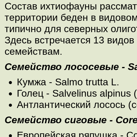
Состав ихтиофауны рассма
территории беден в видовом
типично для северных олиг
Здесь встречается 13 видов
семействам.
Семейство лососевые - S
Кумжа - Salmo trutta L.
Голец - Salvelinus alpinus 
Антлантический лосось (се
Семейство сиговые - Cor
Европейская ряпушка - Cor