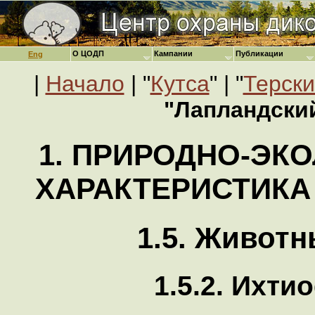
О ЦОДП
Кампании
Публикации
Eng
|
Начало
| "
Кутса
" | "
Терски
"Лапландски
1. ПРИРОДНО-ЭК
ХАРАКТЕРИСТИКА
1.5. Живот
1.5.2. Ихти