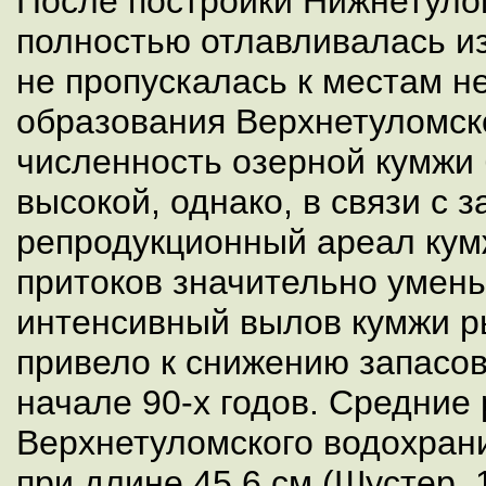
После постройки Нижнетуло
полностью отлавливалась и
не пропускалась к местам н
образования Верхнетуломск
численность озерной кумжи
высокой, однако, в связи с 
репродукционный ареал кум
притоков значительно умен
интенсивный вылов кумжи р
привело к снижению запасов 
начале 90-х годов. Средние
Верхнетуломского водохрани
при длине 45.6 см (Шустер, 