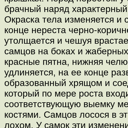
брачный наряд характерный
Окраска тела изменяется и 
конце нереста черно-коричн
утолщается и чешуя врастае
самцов на боках и жаберны
красные пятна, нижняя челю
удлиняется, на ее конце раз
образованный хрящом и сое
который по мере роста вход
соответствующую выемку м
костями. Самцов лосося в э
лохом. У самок эти измене